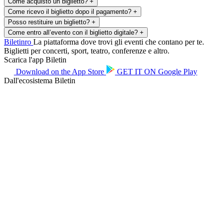
Come acquisto un biglietto?
+
Come ricevo il biglietto dopo il pagamento?
+
Posso restituire un biglietto?
+
Come entro all’evento con il biglietto digitale?
+
Biletin
ro
La piattaforma dove trovi gli eventi che contano per te.
Biglietti per concerti, sport, teatro, conferenze e altro.
Scarica l'app Biletin
Download on the
App Store
GET IT ON
Google Play
Dall'ecosistema Biletin