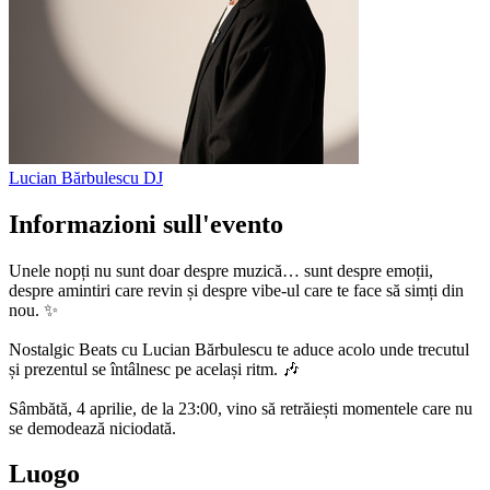
Lucian Bărbulescu
DJ
Informazioni sull'evento
Unele nopți nu sunt doar despre muzică… sunt despre emoții,
despre amintiri care revin și despre vibe-ul care te face să simți din
nou. ✨
Nostalgic Beats cu Lucian Bărbulescu te aduce acolo unde trecutul
și prezentul se întâlnesc pe același ritm. 🎶
Sâmbătă, 4 aprilie, de la 23:00, vino să retrăiești momentele care nu
se demodează niciodată.
Luogo