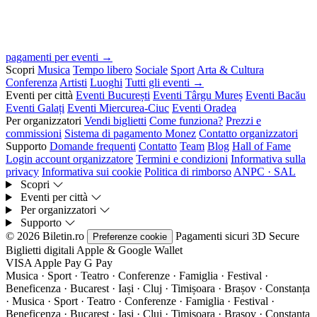
pagamenti per eventi →
Scopri
Musica
Tempo libero
Sociale
Sport
Arta & Cultura
Conferenza
Artisti
Luoghi
Tutti gli eventi →
Eventi per città
Eventi București
Eventi Târgu Mureș
Eventi Bacău
Eventi Galați
Eventi Miercurea-Ciuc
Eventi Oradea
Per organizzatori
Vendi biglietti
Come funziona?
Prezzi e
commissioni
Sistema di pagamento Monez
Contatto organizzatori
Supporto
Domande frequenti
Contatto
Team
Blog
Hall of Fame
Login account organizzatore
Termini e condizioni
Informativa sulla
privacy
Informativa sui cookie
Politica di rimborso
ANPC · SAL
Scopri
Eventi per città
Per organizzatori
Supporto
© 2026 Biletin.ro
Pagamenti sicuri
3D Secure
Preferenze cookie
Biglietti digitali
Apple & Google Wallet
VISA
Apple Pay
G
Pay
Musica · Sport · Teatro · Conferenze · Famiglia · Festival ·
Beneficenza · Bucarest · Iași · Cluj · Timișoara · Brașov · Constanța
·
Musica · Sport · Teatro · Conferenze · Famiglia · Festival ·
Beneficenza · Bucarest · Iași · Cluj · Timișoara · Brașov · Constanța