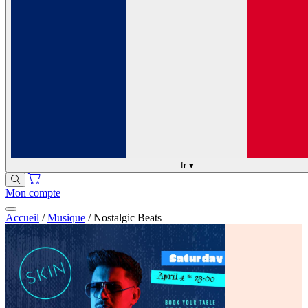
fr
▾
Mon compte
Accueil
/
Musique
/
Nostalgic Beats