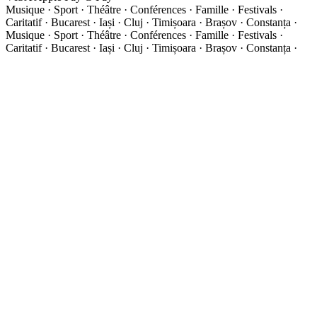
Musique · Sport · Théâtre · Conférences · Famille · Festivals ·
Caritatif · Bucarest · Iași · Cluj · Timișoara · Brașov · Constanța ·
Musique · Sport · Théâtre · Conférences · Famille · Festivals ·
Caritatif · Bucarest · Iași · Cluj · Timișoara · Brașov · Constanța ·