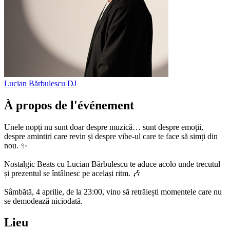
Lucian Bărbulescu
DJ
À propos de l'événement
Unele nopți nu sunt doar despre muzică… sunt despre emoții,
despre amintiri care revin și despre vibe-ul care te face să simți din
nou. ✨
Nostalgic Beats cu Lucian Bărbulescu te aduce acolo unde trecutul
și prezentul se întâlnesc pe același ritm. 🎶
Sâmbătă, 4 aprilie, de la 23:00, vino să retrăiești momentele care nu
se demodează niciodată.
Lieu