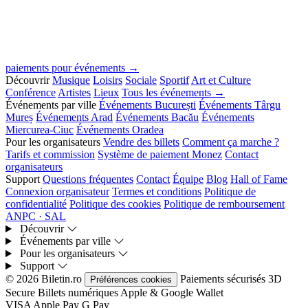
paiements pour événements →
Découvrir
Musique
Loisirs
Sociale
Sportif
Art et Culture
Conférence
Artistes
Lieux
Tous les événements →
Événements par ville
Événements București
Événements Târgu
Mureș
Événements Arad
Événements Bacău
Événements
Miercurea-Ciuc
Événements Oradea
Pour les organisateurs
Vendre des billets
Comment ça marche ?
Tarifs et commission
Système de paiement Monez
Contact
organisateurs
Support
Questions fréquentes
Contact
Équipe
Blog
Hall of Fame
Connexion organisateur
Termes et conditions
Politique de
confidentialité
Politique des cookies
Politique de remboursement
ANPC · SAL
Découvrir
Événements par ville
Pour les organisateurs
Support
© 2026 Biletin.ro
Paiements sécurisés
3D
Préférences cookies
Secure
Billets numériques
Apple & Google Wallet
VISA
Apple Pay
G
Pay