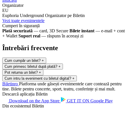
Indicații
Organizator
EU
Euphoria Underground
Organizator pe Biletin
Vezi toate evenimentele
Cumperi în siguranță
Plată securizată
— card, 3D Secure
Bilete instant
— e-mail + cont
+ Wallet
Suport real
— răspuns în aceeași zi
Întrebări frecvente
Cum cumpăr un bilet?
+
Cum primesc biletul după plată?
+
Pot returna un bilet?
+
Cum intru la eveniment cu biletul digital?
+
Biletin
ro
Platforma unde găsești evenimentele care contează pentru
tine. Bilete pentru concerte, sport, teatru, conferințe și mai mult.
Descarcă aplicația Biletin
Download on the
App Store
GET IT ON
Google Play
Din ecosistemul Biletin