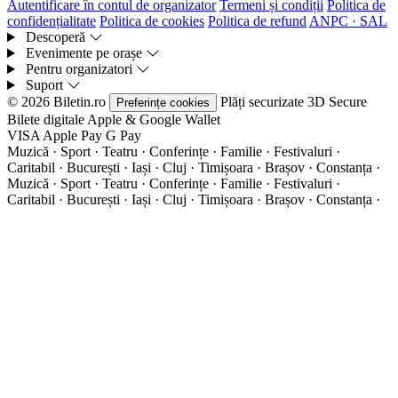
Autentificare în contul de organizator
Termeni și condiții
Politica de
confidențialitate
Politica de cookies
Politica de refund
ANPC · SAL
Descoperă
Evenimente pe orașe
Pentru organizatori
Suport
© 2026 Biletin.ro
Plăți securizate
3D Secure
Preferințe cookies
Bilete digitale
Apple & Google Wallet
VISA
Apple Pay
G
Pay
Muzică · Sport · Teatru · Conferințe · Familie · Festivaluri ·
Caritabil · București · Iași · Cluj · Timișoara · Brașov · Constanța ·
Muzică · Sport · Teatru · Conferințe · Familie · Festivaluri ·
Caritabil · București · Iași · Cluj · Timișoara · Brașov · Constanța ·