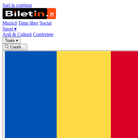
Sari la conținut
Muzică
Timp liber
Social
Sport
▾
Artă & Cultură
Conferințe
Toate
▾
Caută…