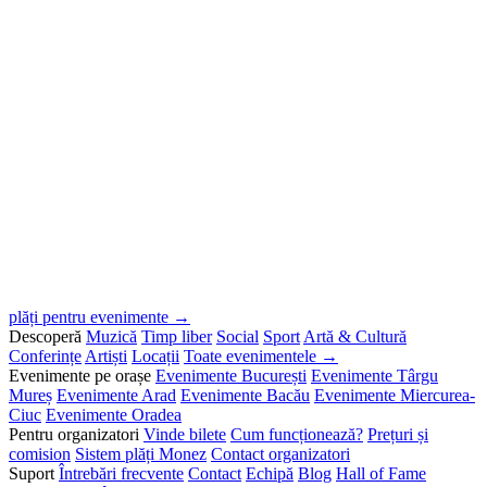
plăți pentru evenimente →
Descoperă
Muzică
Timp liber
Social
Sport
Artă & Cultură
Conferințe
Artiști
Locații
Toate evenimentele →
Evenimente pe orașe
Evenimente București
Evenimente Târgu
Mureș
Evenimente Arad
Evenimente Bacău
Evenimente Miercurea-
Ciuc
Evenimente Oradea
Pentru organizatori
Vinde bilete
Cum funcționează?
Prețuri și
comision
Sistem plăți Monez
Contact organizatori
Suport
Întrebări frecvente
Contact
Echipă
Blog
Hall of Fame