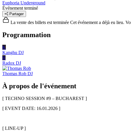
Euphoria Underground
Événement terminé
Partager
La vente des billets est terminée
Cet événement a déjà eu lieu. Vous
Programmation
K
Kanghu
DJ
R
Radox
DJ
Thomas Rob
DJ
À propos de l'événement
[ TECHNO SESSION #9 – BUCHAREST ]
[ EVENT DATE: 16.01.2026 ]
[ LINE-UP ]