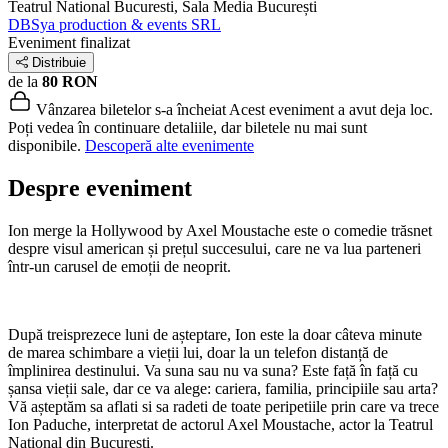
Teatrul National Bucuresti, Sala Media
București
DBSya production & events SRL
Eveniment finalizat
Distribuie
de la
80 RON
Vânzarea biletelor s-a încheiat
Acest eveniment a avut deja loc.
Poți vedea în continuare detaliile, dar biletele nu mai sunt
disponibile.
Descoperă alte evenimente
Despre eveniment
Ion merge la Hollywood by Axel Moustache este o comedie trăsnet
despre visul american și prețul succesului, care ne va lua parteneri
într-un carusel de emoții de neoprit.
După treisprezece luni de așteptare, Ion este la doar câteva minute
de marea schimbare a vieții lui, doar la un telefon distanță de
împlinirea destinului. Va suna sau nu va suna? Este față în față cu
șansa vieții sale, dar ce va alege: cariera, familia, principiile sau arta?
Vă așteptăm sa aflati si sa radeti de toate peripetiile prin care va trece
Ion Paduche, interpretat de actorul Axel Moustache, actor la Teatrul
Național din Bucuresti.