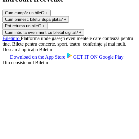
Cum cumpăr un bilet?
+
Cum primesc biletul după plată?
+
Pot returna un bilet?
+
Cum intru la eveniment cu biletul digital?
+
Biletin
ro
Platforma unde găsești evenimentele care contează pentru
tine. Bilete pentru concerte, sport, teatru, conferințe și mai mult.
Descarcă aplicația Biletin
Download on the
App Store
GET IT ON
Google Play
Din ecosistemul Biletin