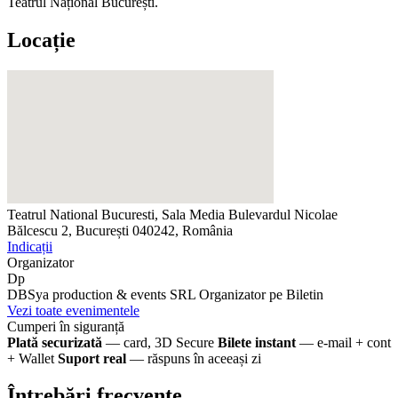
Teatrul Național București.
Locație
Teatrul National Bucuresti, Sala Media
Bulevardul Nicolae
Bălcescu 2, București 040242, România
Indicații
Organizator
Dp
DBSya production & events SRL
Organizator pe Biletin
Vezi toate evenimentele
Cumperi în siguranță
Plată securizată
— card, 3D Secure
Bilete instant
— e-mail + cont
+ Wallet
Suport real
— răspuns în aceeași zi
Întrebări frecvente