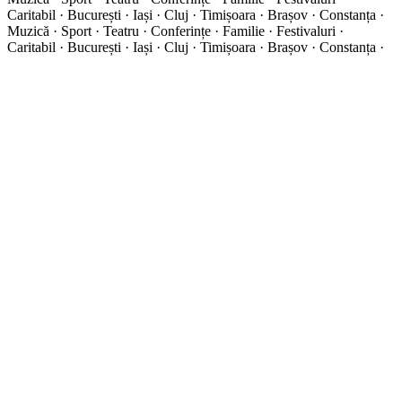
Caritabil · București · Iași · Cluj · Timișoara · Brașov · Constanța ·
Muzică · Sport · Teatru · Conferințe · Familie · Festivaluri ·
Caritabil · București · Iași · Cluj · Timișoara · Brașov · Constanța ·