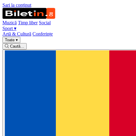
Sari la conținut
Muzică
Timp liber
Social
Sport
▾
Artă & Cultură
Conferințe
Toate
▾
Caută…