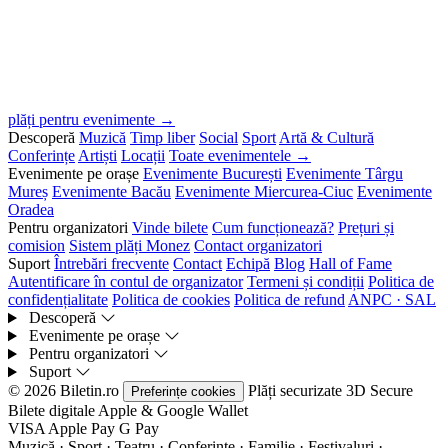
plăți pentru evenimente →
Descoperă
Muzică
Timp liber
Social
Sport
Artă & Cultură
Conferințe
Artiști
Locații
Toate evenimentele →
Evenimente pe orașe
Evenimente București
Evenimente Târgu
Mureș
Evenimente Bacău
Evenimente Miercurea-Ciuc
Evenimente
Oradea
Pentru organizatori
Vinde bilete
Cum funcționează?
Prețuri și
comision
Sistem plăți Monez
Contact organizatori
Suport
Întrebări frecvente
Contact
Echipă
Blog
Hall of Fame
Autentificare în contul de organizator
Termeni și condiții
Politica de
confidențialitate
Politica de cookies
Politica de refund
ANPC · SAL
Descoperă
Evenimente pe orașe
Pentru organizatori
Suport
© 2026 Biletin.ro
Plăți securizate
3D Secure
Preferințe cookies
Bilete digitale
Apple & Google Wallet
VISA
Apple Pay
G
Pay
Muzică · Sport · Teatru · Conferințe · Familie · Festivaluri ·