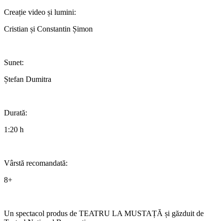
Creație video și lumini:
Cristian și Constantin Șimon
Sunet:
Ștefan Dumitra
Durată:
1:20 h
Vârstă recomandată:
8+
Un spectacol produs de TEATRU LA MUSTAȚĂ și găzduit de