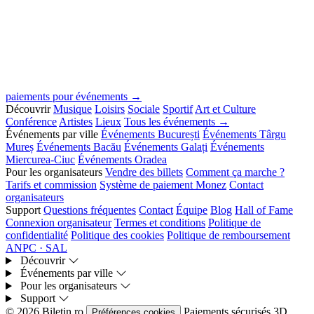
paiements pour événements →
Découvrir
Musique
Loisirs
Sociale
Sportif
Art et Culture
Conférence
Artistes
Lieux
Tous les événements →
Événements par ville
Événements București
Événements Târgu
Mureș
Événements Bacău
Événements Galați
Événements
Miercurea-Ciuc
Événements Oradea
Pour les organisateurs
Vendre des billets
Comment ça marche ?
Tarifs et commission
Système de paiement Monez
Contact
organisateurs
Support
Questions fréquentes
Contact
Équipe
Blog
Hall of Fame
Connexion organisateur
Termes et conditions
Politique de
confidentialité
Politique des cookies
Politique de remboursement
ANPC · SAL
Découvrir
Événements par ville
Pour les organisateurs
Support
© 2026 Biletin.ro
Paiements sécurisés
3D
Préférences cookies