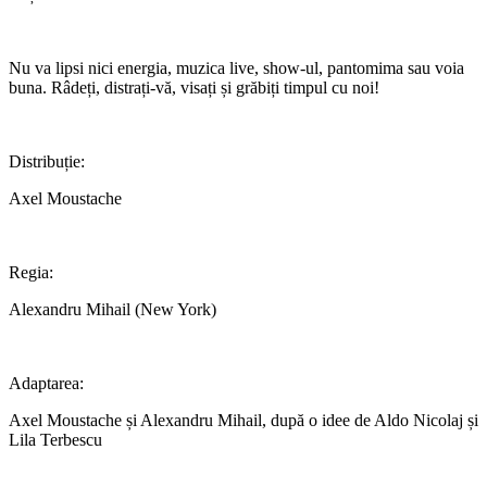
Nu va lipsi nici energia, muzica live, show-ul, pantomima sau voia
buna. Râdeți, distrați-vă, visați și grăbiți timpul cu noi!
Distribuție:
Axel Moustache
Regia:
Alexandru Mihail (New York)
Adaptarea:
Axel Moustache și Alexandru Mihail, după o idee de Aldo Nicolaj și
Lila Terbescu