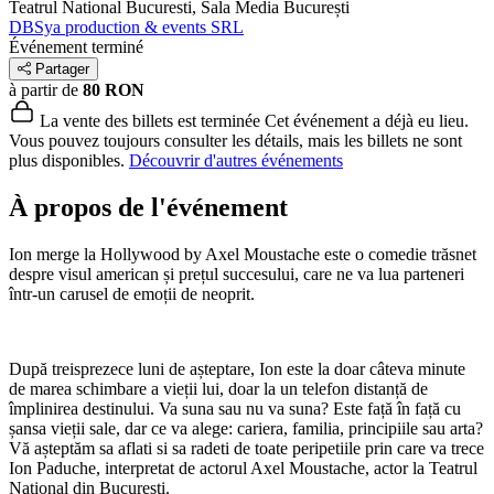
Teatrul National Bucuresti, Sala Media
București
DBSya production & events SRL
Événement terminé
Partager
à partir de
80 RON
La vente des billets est terminée
Cet événement a déjà eu lieu.
Vous pouvez toujours consulter les détails, mais les billets ne sont
plus disponibles.
Découvrir d'autres événements
À propos de l'événement
Ion merge la Hollywood by Axel Moustache este o comedie trăsnet
despre visul american și prețul succesului, care ne va lua parteneri
într-un carusel de emoții de neoprit.
După treisprezece luni de așteptare, Ion este la doar câteva minute
de marea schimbare a vieții lui, doar la un telefon distanță de
împlinirea destinului. Va suna sau nu va suna? Este față în față cu
șansa vieții sale, dar ce va alege: cariera, familia, principiile sau arta?
Vă așteptăm sa aflati si sa radeti de toate peripetiile prin care va trece
Ion Paduche, interpretat de actorul Axel Moustache, actor la Teatrul
Național din Bucuresti.