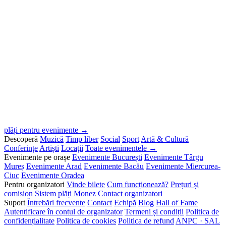
plăți pentru evenimente →
Descoperă
Muzică
Timp liber
Social
Sport
Artă & Cultură
Conferințe
Artiști
Locații
Toate evenimentele →
Evenimente pe orașe
Evenimente București
Evenimente Târgu
Mureș
Evenimente Arad
Evenimente Bacău
Evenimente Miercurea-
Ciuc
Evenimente Oradea
Pentru organizatori
Vinde bilete
Cum funcționează?
Prețuri și
comision
Sistem plăți Monez
Contact organizatori
Suport
Întrebări frecvente
Contact
Echipă
Blog
Hall of Fame
Autentificare în contul de organizator
Termeni și condiții
Politica de
confidențialitate
Politica de cookies
Politica de refund
ANPC · SAL