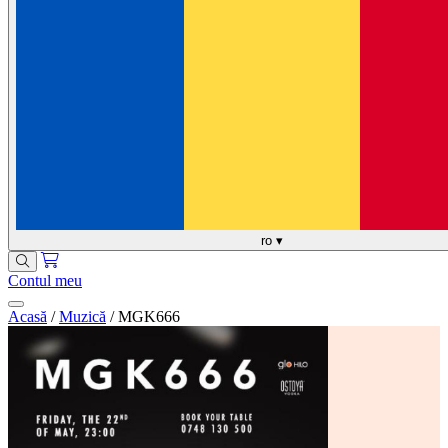
ro
▾
Contul meu
Acasă
/
Muzică
/
MGK666