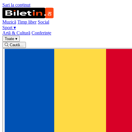
Sari la conținut
Muzică
Timp liber
Social
Sport
▾
Artă & Cultură
Conferințe
Toate
▾
Caută…