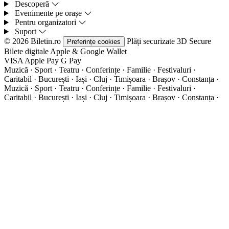
Descoperă
Evenimente pe orașe
Pentru organizatori
Suport
© 2026 Biletin.ro
Plăți securizate
3D Secure
Preferințe cookies
Bilete digitale
Apple & Google Wallet
VISA
Apple Pay
G
Pay
Muzică · Sport · Teatru · Conferințe · Familie · Festivaluri ·
Caritabil · București · Iași · Cluj · Timișoara · Brașov · Constanța ·
Muzică · Sport · Teatru · Conferințe · Familie · Festivaluri ·
Caritabil · București · Iași · Cluj · Timișoara · Brașov · Constanța ·