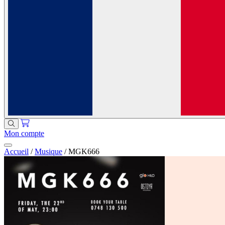
Mon compte
Accueil
/
Musique
/
MGK666