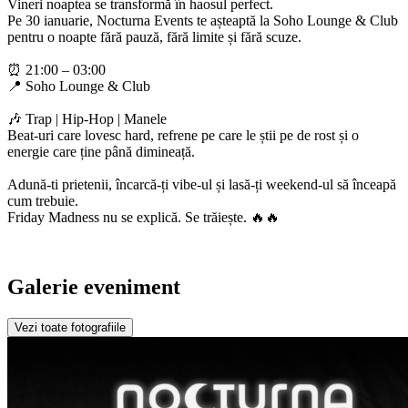
Vineri noaptea se transformă în haosul perfect.
Pe 30 ianuarie, Nocturna Events te așteaptă la Soho Lounge & Club
pentru o noapte fără pauză, fără limite și fără scuze.
⏰ 21:00 – 03:00
📍 Soho Lounge & Club
🎶 Trap | Hip-Hop | Manele
Beat-uri care lovesc hard, refrene pe care le știi pe de rost și o
energie care ține până dimineață.
Adună-ti prietenii, încarcă-ți vibe-ul și lasă-ți weekend-ul să înceapă
cum trebuie.
Friday Madness nu se explică. Se trăiește. 🔥🔥
Galerie eveniment
Vezi toate fotografiile