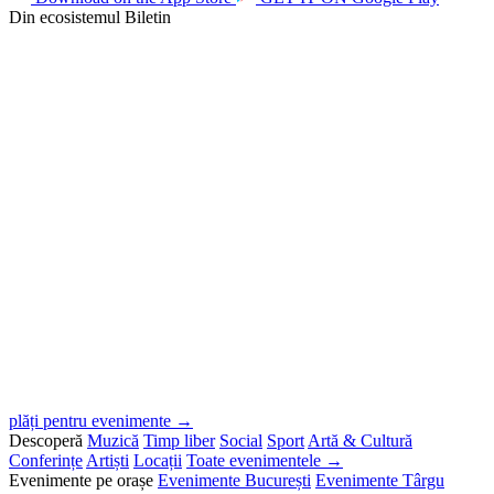
Din ecosistemul Biletin
plăți pentru evenimente →
Descoperă
Muzică
Timp liber
Social
Sport
Artă & Cultură
Conferințe
Artiști
Locații
Toate evenimentele →
Evenimente pe orașe
Evenimente București
Evenimente Târgu