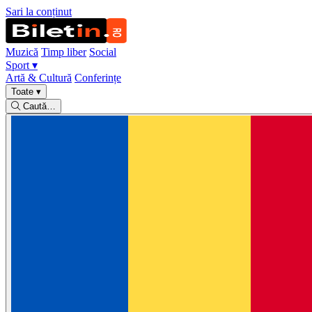
Sari la conținut
Muzică
Timp liber
Social
Sport
▾
Artă & Cultură
Conferințe
Toate
▾
Caută…