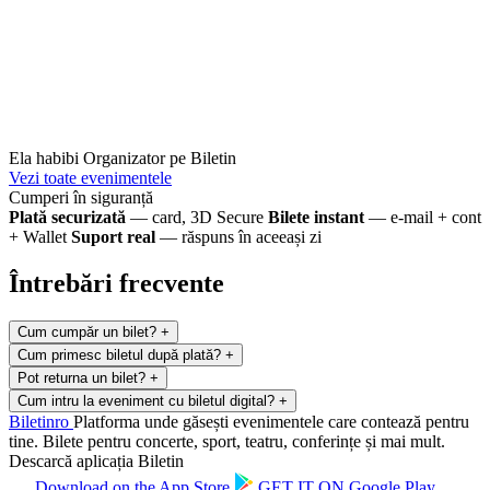
Ela habibi
Organizator pe Biletin
Vezi toate evenimentele
Cumperi în siguranță
Plată securizată
— card, 3D Secure
Bilete instant
— e-mail + cont
+ Wallet
Suport real
— răspuns în aceeași zi
Întrebări frecvente
Cum cumpăr un bilet?
+
Cum primesc biletul după plată?
+
Pot returna un bilet?
+
Cum intru la eveniment cu biletul digital?
+
Biletin
ro
Platforma unde găsești evenimentele care contează pentru
tine. Bilete pentru concerte, sport, teatru, conferințe și mai mult.
Descarcă aplicația Biletin
Download on the
App Store
GET IT ON
Google Play