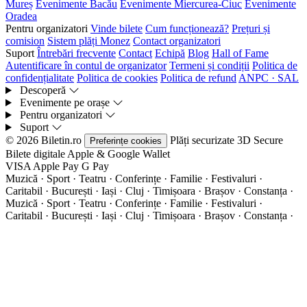
Mureș
Evenimente Bacău
Evenimente Miercurea-Ciuc
Evenimente
Oradea
Pentru organizatori
Vinde bilete
Cum funcționează?
Prețuri și
comision
Sistem plăți Monez
Contact organizatori
Suport
Întrebări frecvente
Contact
Echipă
Blog
Hall of Fame
Autentificare în contul de organizator
Termeni și condiții
Politica de
confidențialitate
Politica de cookies
Politica de refund
ANPC · SAL
Descoperă
Evenimente pe orașe
Pentru organizatori
Suport
© 2026 Biletin.ro
Plăți securizate
3D Secure
Preferințe cookies
Bilete digitale
Apple & Google Wallet
VISA
Apple Pay
G
Pay
Muzică · Sport · Teatru · Conferințe · Familie · Festivaluri ·
Caritabil · București · Iași · Cluj · Timișoara · Brașov · Constanța ·
Muzică · Sport · Teatru · Conferințe · Familie · Festivaluri ·
Caritabil · București · Iași · Cluj · Timișoara · Brașov · Constanța ·