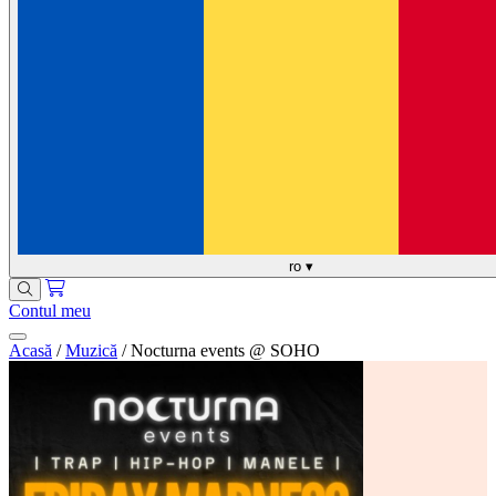
ro
▾
Contul meu
Acasă
/
Muzică
/
Nocturna events @ SOHO