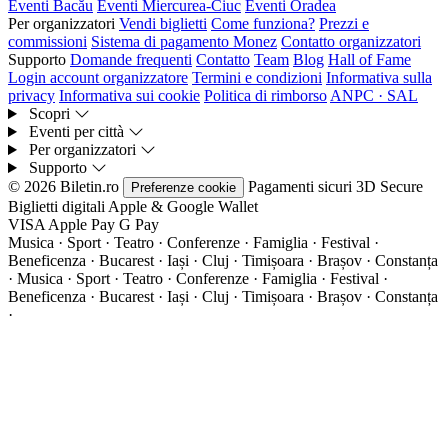
Eventi Bacău
Eventi Miercurea-Ciuc
Eventi Oradea
Per organizzatori
Vendi biglietti
Come funziona?
Prezzi e
commissioni
Sistema di pagamento Monez
Contatto organizzatori
Supporto
Domande frequenti
Contatto
Team
Blog
Hall of Fame
Login account organizzatore
Termini e condizioni
Informativa sulla
privacy
Informativa sui cookie
Politica di rimborso
ANPC · SAL
Scopri
Eventi per città
Per organizzatori
Supporto
© 2026 Biletin.ro
Pagamenti sicuri
3D Secure
Preferenze cookie
Biglietti digitali
Apple & Google Wallet
VISA
Apple Pay
G
Pay
Musica · Sport · Teatro · Conferenze · Famiglia · Festival ·
Beneficenza · Bucarest · Iași · Cluj · Timișoara · Brașov · Constanța
·
Musica · Sport · Teatro · Conferenze · Famiglia · Festival ·
Beneficenza · Bucarest · Iași · Cluj · Timișoara · Brașov · Constanța
·