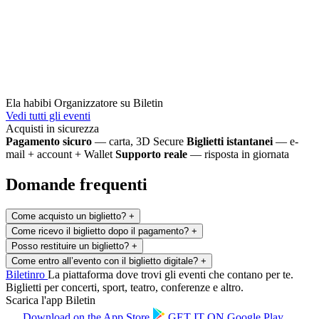
Ela habibi
Organizzatore su Biletin
Vedi tutti gli eventi
Acquisti in sicurezza
Pagamento sicuro
— carta, 3D Secure
Biglietti istantanei
— e-
mail + account + Wallet
Supporto reale
— risposta in giornata
Domande frequenti
Come acquisto un biglietto?
+
Come ricevo il biglietto dopo il pagamento?
+
Posso restituire un biglietto?
+
Come entro all’evento con il biglietto digitale?
+
Biletin
ro
La piattaforma dove trovi gli eventi che contano per te.
Biglietti per concerti, sport, teatro, conferenze e altro.
Scarica l'app Biletin
Download on the
App Store
GET IT ON
Google Play