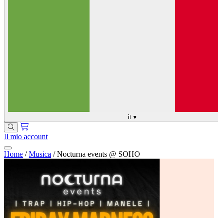
it
▾
Il mio account
Home
/
Musica
/
Nocturna events @ SOHO