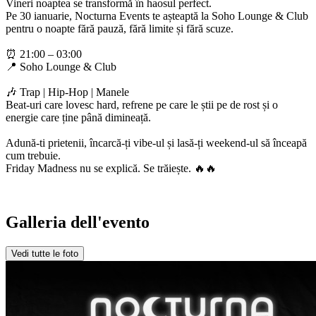
Vineri noaptea se transformă în haosul perfect.
Pe 30 ianuarie, Nocturna Events te așteaptă la Soho Lounge & Club
pentru o noapte fără pauză, fără limite și fără scuze.
⏰ 21:00 – 03:00
📍 Soho Lounge & Club
🎶 Trap | Hip-Hop | Manele
Beat-uri care lovesc hard, refrene pe care le știi pe de rost și o
energie care ține până dimineață.
Adună-ti prietenii, încarcă-ți vibe-ul și lasă-ți weekend-ul să înceapă
cum trebuie.
Friday Madness nu se explică. Se trăiește. 🔥🔥
Galleria dell'evento
Vedi tutte le foto