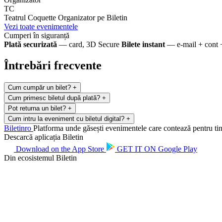
TC
Teatrul Coquette
Organizator pe Biletin
Vezi toate evenimentele
Cumperi în siguranță
Plată securizată
— card, 3D Secure
Bilete instant
— e-mail + cont 
Întrebări frecvente
Cum cumpăr un bilet?
+
Cum primesc biletul după plată?
+
Pot returna un bilet?
+
Cum intru la eveniment cu biletul digital?
+
Biletin
ro
Platforma unde găsești evenimentele care contează pentru tine.
Descarcă aplicația Biletin
Download on the
App Store
GET IT ON
Google Play
Din ecosistemul Biletin