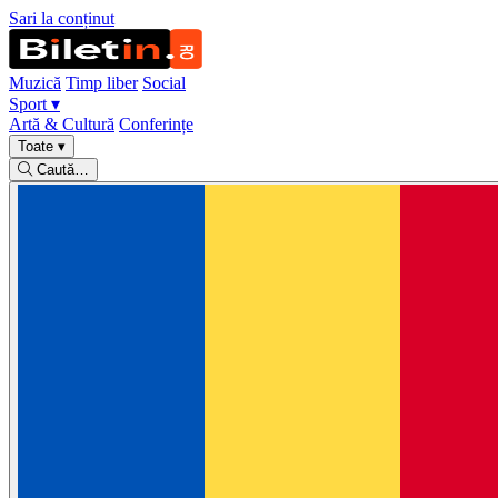
Sari la conținut
Muzică
Timp liber
Social
Sport
▾
Artă & Cultură
Conferințe
Toate
▾
Caută…