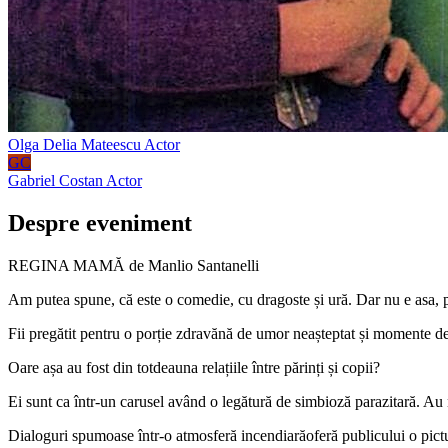
Olga Delia Mateescu
Actor
GC
Gabriel Costan
Actor
Despre eveniment
REGINA MAMĂ de Manlio Santanelli
Am putea spune, că este o comedie, cu dragoste și ură. Dar nu e asa, pe
Fii pregătit pentru o porție zdravănă de umor neașteptat și momente de 
Oare așa au fost din totdeauna relațiile între părinți și copii?
Ei sunt ca într-un carusel având o legătură de simbioză parazitară. Au 
Dialoguri spumoase într-o atmosferă incendiarăoferă publicului o pictura