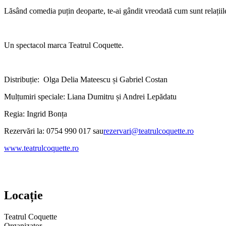
Lăsând comedia puțin deoparte, te-ai gândit vreodată cum sunt relațiil
Un spectacol marca Teatrul Coquette.
Distribuție: Olga Delia Mateescu și Gabriel Costan
Mulțumiri speciale: Liana Dumitru și Andrei Lepădatu
Regia: Ingrid Bonța
Rezervări la: 0754 990 017 sau
rezervari@teatrulcoquette.ro
www.teatrulcoquette.ro
Locație
Teatrul Coquette
Organizator