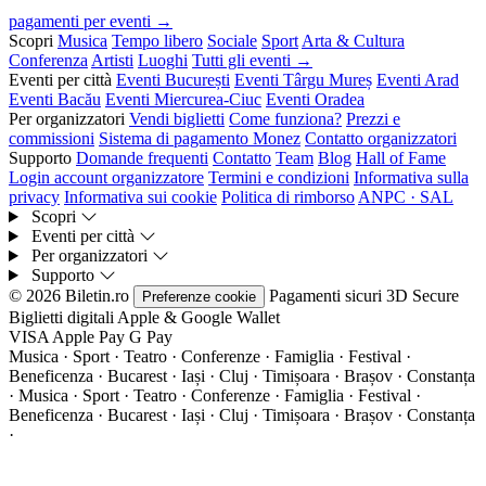
pagamenti per eventi →
Scopri
Musica
Tempo libero
Sociale
Sport
Arta & Cultura
Conferenza
Artisti
Luoghi
Tutti gli eventi →
Eventi per città
Eventi București
Eventi Târgu Mureș
Eventi Arad
Eventi Bacău
Eventi Miercurea-Ciuc
Eventi Oradea
Per organizzatori
Vendi biglietti
Come funziona?
Prezzi e
commissioni
Sistema di pagamento Monez
Contatto organizzatori
Supporto
Domande frequenti
Contatto
Team
Blog
Hall of Fame
Login account organizzatore
Termini e condizioni
Informativa sulla
privacy
Informativa sui cookie
Politica di rimborso
ANPC · SAL
Scopri
Eventi per città
Per organizzatori
Supporto
© 2026 Biletin.ro
Pagamenti sicuri
3D Secure
Preferenze cookie
Biglietti digitali
Apple & Google Wallet
VISA
Apple Pay
G
Pay
Musica · Sport · Teatro · Conferenze · Famiglia · Festival ·
Beneficenza · Bucarest · Iași · Cluj · Timișoara · Brașov · Constanța
·
Musica · Sport · Teatro · Conferenze · Famiglia · Festival ·
Beneficenza · Bucarest · Iași · Cluj · Timișoara · Brașov · Constanța
·