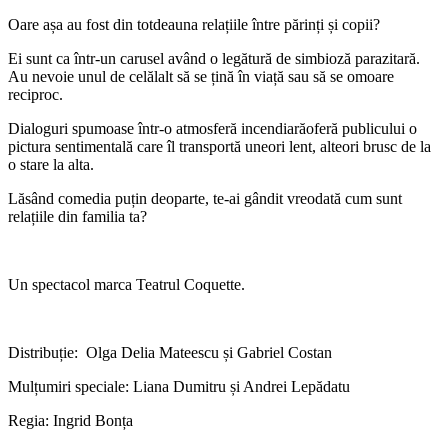
Oare așa au fost din totdeauna relațiile între părinți și copii?
Ei sunt ca într-un carusel având o legătură de simbioză parazitară.
Au nevoie unul de celălalt să se țină în viață sau să se omoare
reciproc.
Dialoguri spumoase într-o atmosferă incendiarăoferă publicului o
pictura sentimentală care îl transportă uneori lent, alteori brusc de la
o stare la alta.
Lăsând comedia puțin deoparte, te-ai gândit vreodată cum sunt
relațiile din familia ta?
Un spectacol marca Teatrul Coquette.
Distribuție: Olga Delia Mateescu și Gabriel Costan
Mulțumiri speciale: Liana Dumitru și Andrei Lepădatu
Regia: Ingrid Bonța