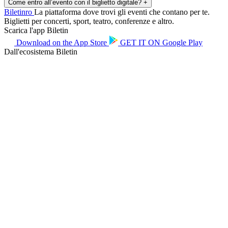
Come entro all’evento con il biglietto digitale?
+
Biletin
ro
La piattaforma dove trovi gli eventi che contano per te.
Biglietti per concerti, sport, teatro, conferenze e altro.
Scarica l'app Biletin
Download on the
App Store
GET IT ON
Google Play
Dall'ecosistema Biletin