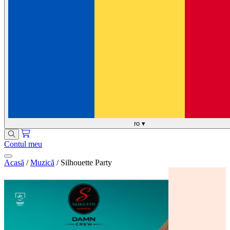
ro
▾
Contul meu
Acasă
/
Muzică
/
Silhouette Party