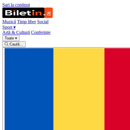
Sari la conținut
Muzică
Timp liber
Social
Sport
▾
Artă & Cultură
Conferințe
Toate
▾
Caută…