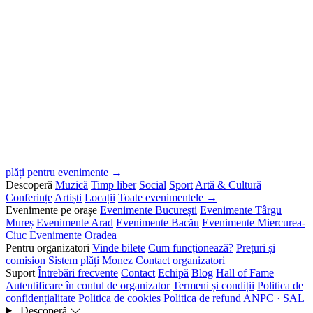
plăți pentru evenimente →
Descoperă
Muzică
Timp liber
Social
Sport
Artă & Cultură
Conferințe
Artiști
Locații
Toate evenimentele →
Evenimente pe orașe
Evenimente București
Evenimente Târgu
Mureș
Evenimente Arad
Evenimente Bacău
Evenimente Miercurea-
Ciuc
Evenimente Oradea
Pentru organizatori
Vinde bilete
Cum funcționează?
Prețuri și
comision
Sistem plăți Monez
Contact organizatori
Suport
Întrebări frecvente
Contact
Echipă
Blog
Hall of Fame
Autentificare în contul de organizator
Termeni și condiții
Politica de
confidențialitate
Politica de cookies
Politica de refund
ANPC · SAL
Descoperă