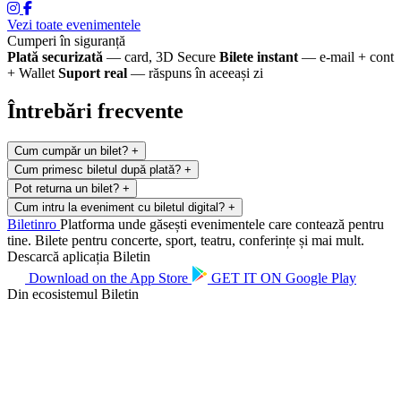
Vezi toate evenimentele
Cumperi în siguranță
Plată securizată
— card, 3D Secure
Bilete instant
— e-mail + cont
+ Wallet
Suport real
— răspuns în aceeași zi
Întrebări frecvente
Cum cumpăr un bilet?
+
Cum primesc biletul după plată?
+
Pot returna un bilet?
+
Cum intru la eveniment cu biletul digital?
+
Biletin
ro
Platforma unde găsești evenimentele care contează pentru
tine. Bilete pentru concerte, sport, teatru, conferințe și mai mult.
Descarcă aplicația Biletin
Download on the
App Store
GET IT ON
Google Play
Din ecosistemul Biletin