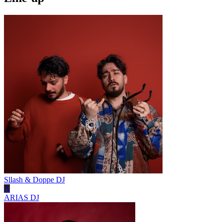
Sllash & Doppe
DJ
A
ARIAS
DJ