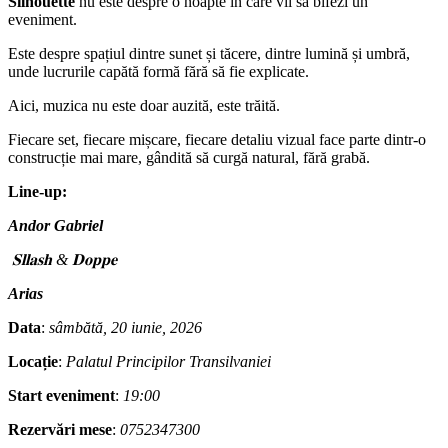
Silhouette
nu este despre o noapte în care vii să bifezi un
eveniment.
Este despre spațiul dintre sunet și tăcere, dintre lumină și umbră,
unde lucrurile capătă formă fără să fie explicate.
Aici, muzica nu este doar auzită, este trăită.
Fiecare set, fiecare mișcare, fiecare detaliu vizual face parte dintr-o
construcție mai mare, gândită să curgă natural, fără grabă.
Line-up:
Andor Gabriel
𝐒𝐥𝐥𝐚𝐬𝐡 & 𝐃𝐨𝐩𝐩𝐞
Arias
Data
:
sâmbătă, 20 iunie, 2026
Locație
:
Palatul Principilor Transilvaniei
Start eveniment
:
19:00
Rezervări mese
:
0752347300