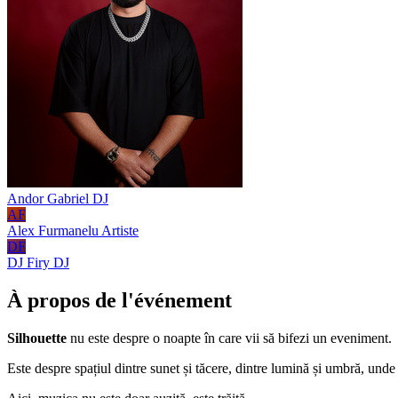
Andor Gabriel
DJ
AF
Alex Furmanelu
Artiste
DF
DJ Firy
DJ
À propos de l'événement
Silhouette
nu este despre o noapte în care vii să bifezi un eveniment.
Este despre spațiul dintre sunet și tăcere, dintre lumină și umbră, unde 