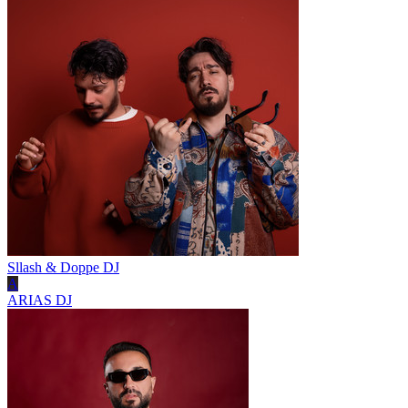
Sllash & Doppe
DJ
A
ARIAS
DJ