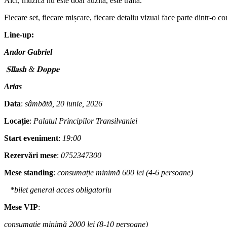
Aici, muzica nu este doar auzită, este trăită.
Fiecare set, fiecare mișcare, fiecare detaliu vizual face parte dintr-o c
Line-up:
Andor Gabriel
𝐒𝐥𝐥𝐚𝐬𝐡 & 𝐃𝐨𝐩𝐩𝐞
Arias
Data
:
sâmbătă, 20 iunie, 2026
Locație
:
Palatul Principilor Transilvaniei
Start eveniment
:
19:00
Rezervări mese
:
0752347300
Mese standing
:
consumație minimă 600 lei (4-6 persoane)
*bilet general acces obligatoriu
Mese VIP
:
consumație minimă 2000 lei (8-10 persoane)