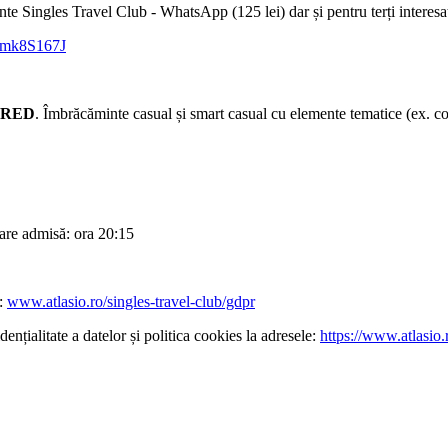
te Singles Travel Club - WhatsApp (125 lei) dar și pentru terți interesaț
ymk8S167J
PIRED
. Îmbrăcăminte casual și smart casual cu elemente tematice (ex. c
rare admisă: ora 20:15
e:
www.atlasio.ro/singles-travel-club/gdpr
ențialitate a datelor și politica cookies la adresele:
https://www.atlasio.r