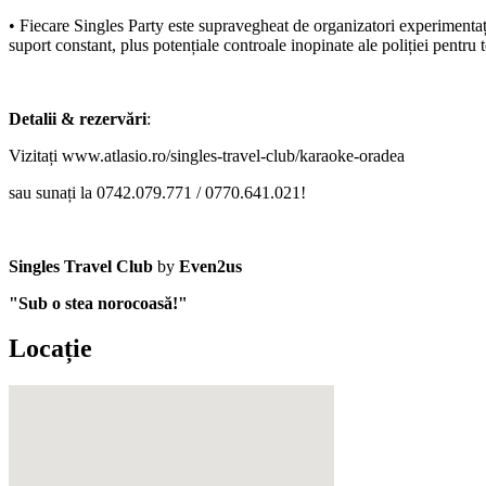
•⁠ Fiecare Singles Party este supravegheat de organizatori experimentați 
suport constant, plus potențiale controale inopinate ale poliției pentru
Detalii & rezervări
:
Vizitați
www.atlasio.ro/singles-travel-club/karaoke-oradea
sau sunați la 0742.079.771 / 0770.641.021!
Singles Travel Club
by
Even2us
"Sub o stea norocoasă!"
Locație