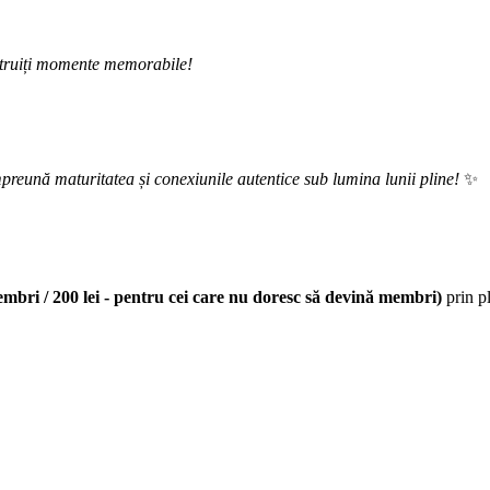
onstruiți momente memorabile!
preună maturitatea și conexiunile autentice sub lumina lunii pline!
✨
embri / 200 lei - pentru cei care nu doresc să devină membri)
prin p