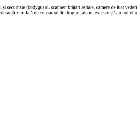
și securitate (bodyguard, scanner, brățări seriale, camere de luat vederi 
 toleranță zero față de consumul de droguri, alcool excesiv și/sau bullyin