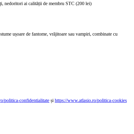
i, nedoritori ai calității de membru STC (200 lei)
ostume ușoare de fantome, vrăjitoare sau vampiri, combinate cu
o/politica-confidentialitate
și
https://www.atlasio.ro/politica-cookies