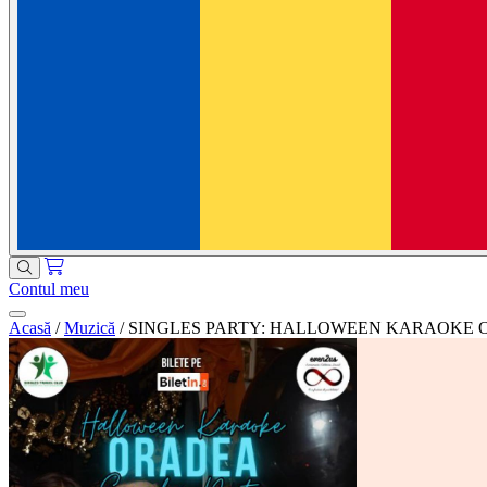
Contul meu
Acasă
/
Muzică
/
SINGLES PARTY: HALLOWEEN KARAOKE