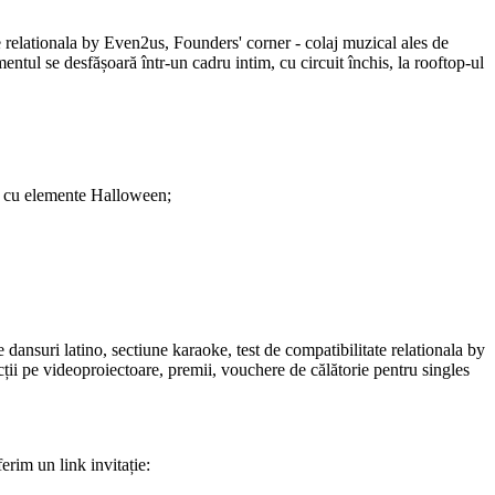
te relationala by Even2us, Founders' corner - colaj muzical ales de
ntul se desfășoară într-un cadru intim, cu circuit închis, la rooftop-ul
ta cu elemente Halloween;
 dansuri latino, sectiune karaoke, test de compatibilitate relationala by
cții pe videoproiectoare, premii, vouchere de călătorie pentru singles
ferim un link invitație: