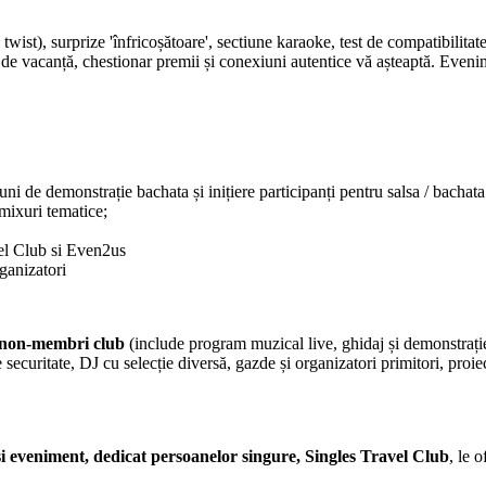
twist), surprize 'înfricoșătoare', sectiune karaoke, test de compatibilita
e vacanță, chestionar premii și conexiuni autentice vă așteaptă. Evenime
ni de demonstrație bachata și inițiere participanți pentru salsa / bacha
mixuri tematice;
vel Club si Even2us
ganizatori
ei non-membri club
(include program muzical live, ghidaj și demonstrație
ecuritate, DJ cu selecție diversă, gazde și organizatori primitori, proie
i eveniment, dedicat persoanelor singure, Singles Travel Club
, le o