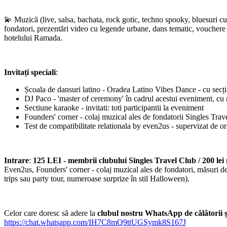
💫 Muzică (live, salsa, bachata, rock gotic, techno spooky, bluesuri cu 
fondatori, prezentări video cu legende urbane, dans tematic, vouchere d
hotelului Ramada.
Invitați speciali
:
Școala de dansuri latino - Oradea Latino Vibes Dance - cu secțiu
DJ Paco - 'master of ceremony' în cadrul acestui eveniment, cu 
Sectiune karaoke - invitati: toti participantii la eveniment
Founders' corner - colaj muzical ales de fondatorii Singles Tra
Test de compatibilitate relationala by even2us - supervizat de or
Intrare
:
125 LEI - membrii clubului Singles Travel Club / 200 l
Even2us, Founders' corner - colaj muzical ales de fondatori, măsuri de s
trips sau party tour, numeroase surprize în stil Halloween).
Celor care doresc să adere la
clubul nostru WhatsApp de călătorii ș
https://chat.whatsapp.com/IH7C8mQ9ttUGSymk8S167J