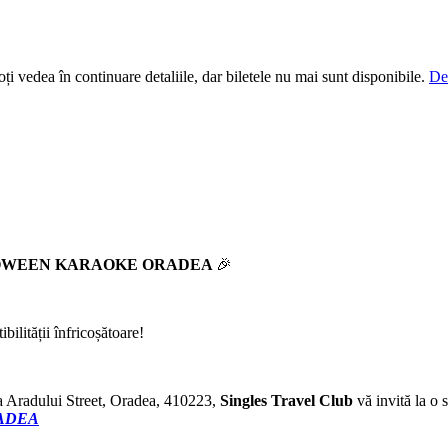
i vedea în continuare detaliile, dar biletele nu mai sunt disponibile.
De
LLOWEEN KARAOKE ORADEA
🎉
bilității înfricoșătoare!
ea Aradului Street, Oradea, 410223,
Singles Travel Club
vă invită la o 
ADEA