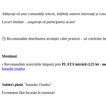
Alăturați-vă unei comunități selecte, întâlniți oameni interesați și c
Locuri limitate – asigurați-vă participarea acum!
🕒
Recomandăm distribuirea invitației către prieteni – să celebrăm îm
Mențiuni
:
•⁠ Recomandăm rezervările timpurii prin
PLATA intrării (125 lei - m
karaoke-oradea
Subiect plată
: "karaoke Oradea"
Eveniment fără încasări în numerar!