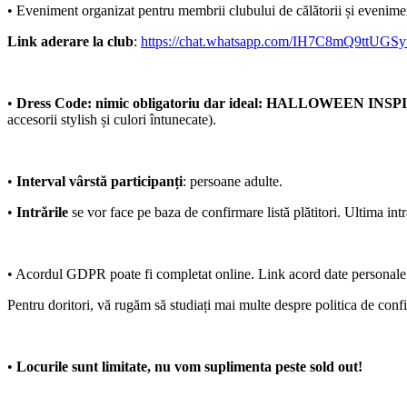
•⁠ Eveniment organizat pentru membrii clubului de călătorii și evenimen
Link aderare la club
:
https://chat.whatsapp.com/IH7C8mQ9ttUGS
•⁠
Dress Code: nimic obligatoriu dar ideal: HALLOWEEN INS
accesorii stylish și culori întunecate).
•⁠
Interval vârstă participanți
: persoane adulte.
•⁠
Intrările
se vor face pe baza de confirmare listă plătitori. Ultima int
•⁠ Acordul GDPR poate fi completat online. Link acord date personal
Pentru doritori, vă rugăm să studiați mai multe despre politica de confid
•⁠
Locurile sunt limitate, nu vom suplimenta peste sold out!