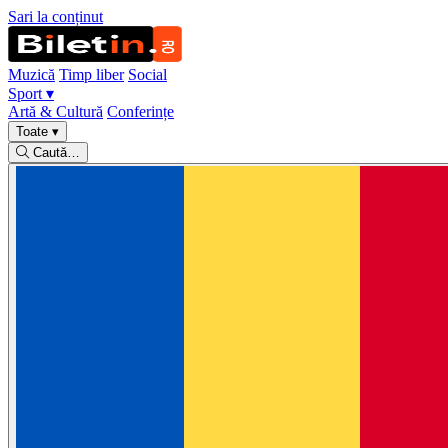
Sari la conținut
Muzică
Timp liber
Social
Sport
▾
Artă & Cultură
Conferințe
Toate
▾
Caută…