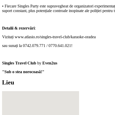
•⁠ Fiecare Singles Party este supravegheat de organizatori experimentați 
suport constant, plus potențiale controale inopinate ale poliției pentru
Detalii & rezervări
:
Vizitați
www.atlasio.ro/singles-travel-club/karaoke-oradea
sau sunați la 0742.079.771 / 0770.641.021!
Singles Travel Club
by
Even2us
"Sub o stea norocoasă!"
Lieu