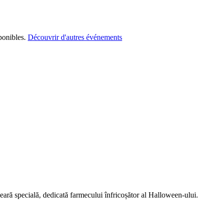
ponibles.
Découvrir d'autres événements
seară specială, dedicată farmecului înfricoșător al Halloween-ului.