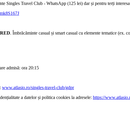
te Singles Travel Club - WhatsApp (125 lei) dar și pentru terți interesaț
ymk8S167J
PIRED
. Îmbrăcăminte casual și smart casual cu elemente tematice (ex. c
rare admisă: ora 20:15
e:
www.atlasio.ro/singles-travel-club/gdpr
ențialitate a datelor și politica cookies la adresele:
https://www.atlasio.r