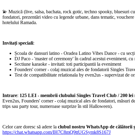
💫 Muzică (live, salsa, bachata, rock gotic, techno spooky, bluesuri cu 
fondatori, prezentări video cu legende urbane, dans tematic, vouchere d
hotelului Ramada.
Invitați speciali
:
Școala de dansuri latino - Oradea Latino Vibes Dance - cu secțiu
DJ Paco - 'master of ceremony' în cadrul acestui eveniment, cu 
Sectiune karaoke - invitati: toti participantii la eveniment
Founders' corner - colaj muzical ales de fondatorii Singles Tra
Test de compatibilitate relationala by even2us - supervizat de or
Intrare
:
125 LEI - membrii clubului Singles Travel Club / 200 l
Even2us, Founders' corner - colaj muzical ales de fondatori, măsuri de s
trips sau party tour, numeroase surprize în stil Halloween).
Celor care doresc să adere la
clubul nostru WhatsApp de călătorii ș
https://chat.whatsapp.com/IH7C8mQ9ttUGSymk8S167J