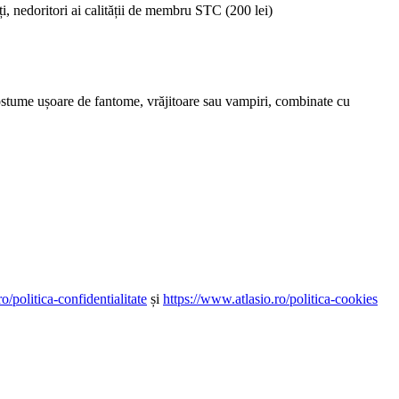
i, nedoritori ai calității de membru STC (200 lei)
ostume ușoare de fantome, vrăjitoare sau vampiri, combinate cu
o/politica-confidentialitate
și
https://www.atlasio.ro/politica-cookies