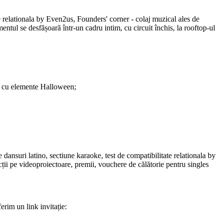
te relationala by Even2us, Founders' corner - colaj muzical ales de
ntul se desfășoară într-un cadru intim, cu circuit închis, la rooftop-ul
ta cu elemente Halloween;
 dansuri latino, sectiune karaoke, test de compatibilitate relationala by
cții pe videoproiectoare, premii, vouchere de călătorie pentru singles
ferim un link invitație: