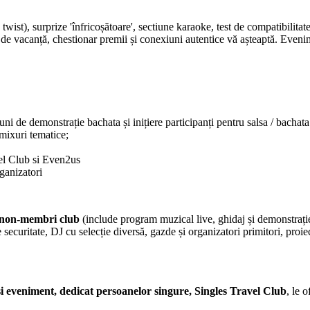
twist), surprize 'înfricoșătoare', sectiune karaoke, test de compatibilita
e vacanță, chestionar premii și conexiuni autentice vă așteaptă. Evenime
ni de demonstrație bachata și inițiere participanți pentru salsa / bacha
mixuri tematice;
vel Club si Even2us
ganizatori
ei non-membri club
(include program muzical live, ghidaj și demonstrație
ecuritate, DJ cu selecție diversă, gazde și organizatori primitori, proie
i eveniment, dedicat persoanelor singure, Singles Travel Club
, le o