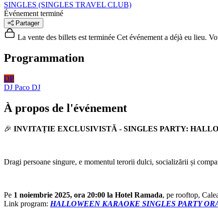
SINGLES (SINGLES TRAVEL CLUB)
Événement terminé
Partager
La vente des billets est terminée
Cet événement a déjà eu lieu. Vous
Programmation
DP
DJ Paco
DJ
À propos de l'événement
🎉
INVITAȚIE EXCLUSIVISTĂ - SINGLES PARTY: HA
Dragi persoane singure, e momentul terorii dulci, socializării și compati
Pe
1 noiembrie 2025, ora 20:00 la Hotel Ramada
, pe rooftop, Cal
Link program:
HALLOWEEN KARAOKE SINGLES PARTY OR