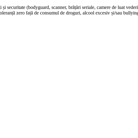
și securitate (bodyguard, scanner, brățări seriale, camere de luat vederi 
 toleranță zero față de consumul de droguri, alcool excesiv și/sau bullyin