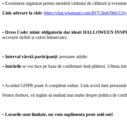
•⁠ Eveniment organizat pentru membrii clubului de călătorii și evenimen
Link aderare la club
:
https://chat.whatsapp.com/IH7C8mQ9ttUGS
•⁠
Dress Code: nimic obligatoriu dar ideal: HALLOWEEN INS
accesorii stylish și culori întunecate).
•⁠
Interval vârstă participanți
: persoane adulte.
•⁠
Intrările
se vor face pe baza de confirmare listă plătitori. Ultima int
•⁠ Acordul GDPR poate fi completat online. Link acord date personal
Pentru doritori, vă rugăm să studiați mai multe despre politica de confid
•⁠
Locurile sunt limitate, nu vom suplimenta peste sold out!