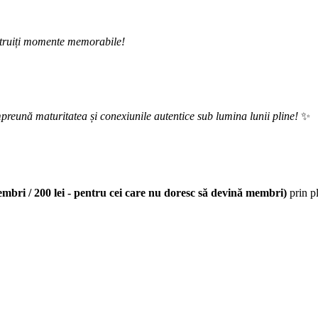
onstruiți momente memorabile!
preună maturitatea și conexiunile autentice sub lumina lunii pline!
✨
embri / 200 lei - pentru cei care nu doresc să devină membri)
prin p