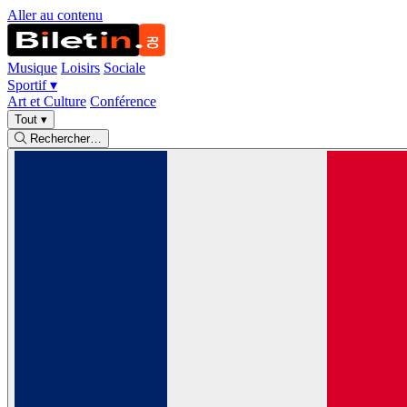
Aller au contenu
Musique
Loisirs
Sociale
Sportif
▾
Art et Culture
Conférence
Tout
▾
Rechercher…