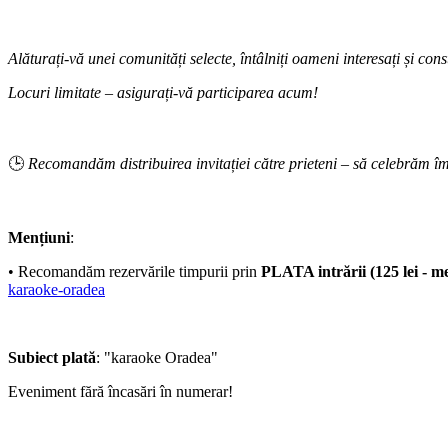
Alăturați-vă unei comunități selecte, întâlniți oameni interesați și c
Locuri limitate – asigurați-vă participarea acum!
🕒
Recomandăm distribuirea invitației către prieteni – să celebrăm îm
Mențiuni
:
•⁠ Recomandăm rezervările timpurii prin
PLATA intrării (125 lei - m
karaoke-oradea
Subiect plată
: "karaoke Oradea"
Eveniment fără încasări în numerar!