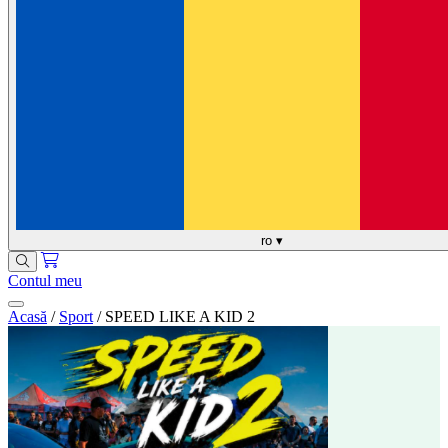
ro
▾
Contul meu
Acasă
/
Sport
/
SPEED LIKE A KID 2