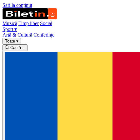
Sari la conținut
Muzică
Timp liber
Social
Sport
▾
Artă & Cultură
Conferințe
Toate
▾
Caută…