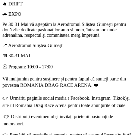
🔥 DRIFT
🚗 EXPO
Pe 30-31 Mai vă așteptăm la Aerodromul Siliștea-Gumești pentru
două zile dedicate pasionaților auto și moto, într-un loc unde
adrenalina, respectul și comunitatea merg împreună.
📍 Aerodromul Siliștea-Gumești
📅 30-31 MAI
🕙 Program: 10:00 - 17:00
Vă mulțumim pentru susținere și pentru faptul că sunteți parte din
povestea ROMANIA DRAG RACE ARENA. ❤️
👉 Urmăriți paginile social media ( Facebook, Instagram, Tiktok)și
site-ul Romania Drag Race Arena pentru toate anunțurile oficiale.
👉 Distribuiți evenimentul și invitați prietenii pasionați de
motorsport.
👉 Pregătiți-vă mașinile și energia, pentru că sezonul începe în forță.