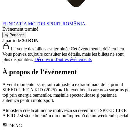
FUNDAȚIA MOTOR SPORT ROMÂNIA
Événement terminé
Partager
à partir de
30 RON
La vente des billets est terminée
Cet événement a déjà eu lieu.
Vous pouvez toujours consulter les détails, mais les billets ne sont
plus disponibles.
Découvrir d'autres événements
À propos de l'événement
A venit momentul să retrăim atmosfera extraordinară de la primul
SPEED LIKE A KID (2025) 🔥 Un eveniment care ne-a surprins pe
toți prin energia oamenilor, mașinile spectaculoase și pasiunea
autentică pentru motorsport.
Atmosfera creată atunci ne motivează să revenim cu SPEED LIKE
A KID 2 și să ne bucurăm din nou împreună de un weekend special.
🏁 DRAG