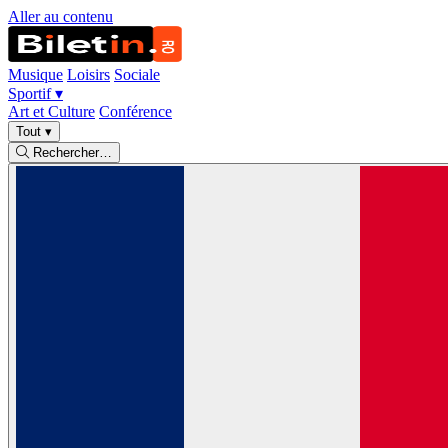
Aller au contenu
Musique
Loisirs
Sociale
Sportif
▾
Art et Culture
Conférence
Tout
▾
Rechercher…