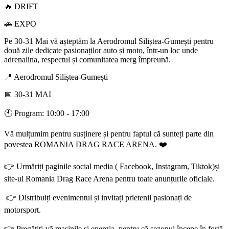
🔥 DRIFT
🚗 EXPO
Pe 30-31 Mai vă așteptăm la Aerodromul Siliștea-Gumești pentru
două zile dedicate pasionaților auto și moto, într-un loc unde
adrenalina, respectul și comunitatea merg împreună.
📍 Aerodromul Siliștea-Gumești
📅 30-31 MAI
🕙 Program: 10:00 - 17:00
Vă mulțumim pentru susținere și pentru faptul că sunteți parte din
povestea ROMANIA DRAG RACE ARENA. ❤️
👉 Urmăriți paginile social media ( Facebook, Instagram, Tiktok)și
site-ul Romania Drag Race Arena pentru toate anunțurile oficiale.
👉 Distribuiți evenimentul și invitați prietenii pasionați de
motorsport.
👉 Pregătiți-vă mașinile și energia, pentru că sezonul începe în forță.