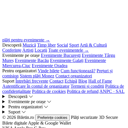
plăți pentru evenimente →
Descoperă
Muzică
Timp liber
Social
Sport
Artă & Cultură
Conferințe
Artiști
Locații
Toate evenimentele →
Evenimente pe orașe
Evenimente București
Evenimente Târgu
Mureș
Evenimente Bacău
Evenimente Galați
Evenimente
Miercurea-Ciuc
Evenimente Oradea
Pentru organizatori
Vinde bilete
Cum funcționează?
Prețuri și
comision
Sistem plăți Monez
Contact organizatori
Suport
Întrebări frecvente
Contact
Echipă
Blog
Hall of Fame
Autentificare în contul de organizator
Termeni și condiții
Politica de
confidențialitate
Politica de cookies
Politica de refund
ANPC · SAL
Descoperă
Evenimente pe orașe
Pentru organizatori
Suport
© 2026 Biletin.ro
Plăți securizate
3D Secure
Preferințe cookies
Bilete digitale
Apple & Google Wallet