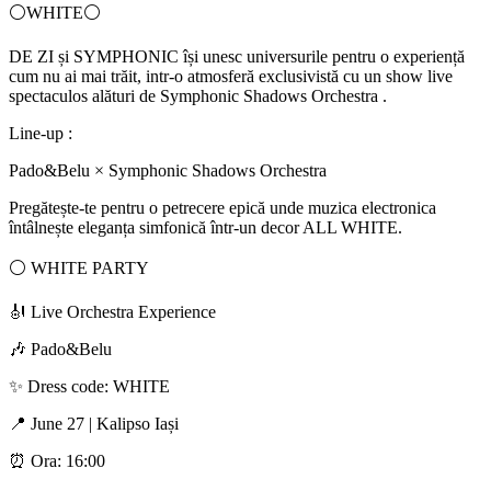
⚪️WHITE⚪
DE ZI și SYMPHONIC își unesc universurile pentru o experiență
cum nu ai mai trăit, intr-o atmosferă exclusivistă cu un show live
spectaculos alături de Symphonic Shadows Orchestra .
Line-up :
Pado&Belu × Symphonic Shadows Orchestra
Pregătește-te pentru o petrecere epică unde muzica electronica
întâlnește eleganța simfonică într-un decor ALL WHITE.
⚪ WHITE PARTY
🎻 Live Orchestra Experience
🎶 Pado&Belu
✨ Dress code: WHITE
📍 June 27 | Kalipso Iași
⏰ Ora: 16:00