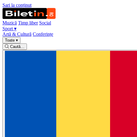
Sari la conținut
Muzică
Timp liber
Social
Sport
▾
Artă & Cultură
Conferințe
Toate
▾
Caută…