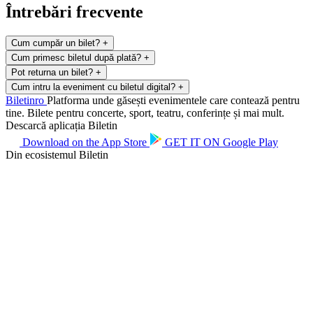
Întrebări frecvente
Cum cumpăr un bilet?
+
Cum primesc biletul după plată?
+
Pot returna un bilet?
+
Cum intru la eveniment cu biletul digital?
+
Biletin
ro
Platforma unde găsești evenimentele care contează pentru
tine. Bilete pentru concerte, sport, teatru, conferințe și mai mult.
Descarcă aplicația Biletin
Download on the
App Store
GET IT ON
Google Play
Din ecosistemul Biletin