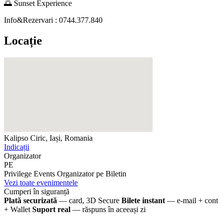
🌅 Sunset Experience
Info&Rezervari : 0744.377.840
Locație
Kalipso
Ciric, Iași, Romania
Indicații
Organizator
PE
Privilege Events
Organizator pe Biletin
Vezi toate evenimentele
Cumperi în siguranță
Plată securizată
— card, 3D Secure
Bilete instant
— e-mail + cont
+ Wallet
Suport real
— răspuns în aceeași zi