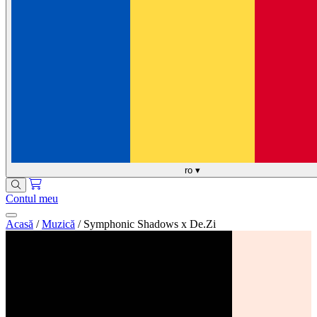
ro
▾
Contul meu
Acasă
/
Muzică
/
Symphonic Shadows x De.Zi