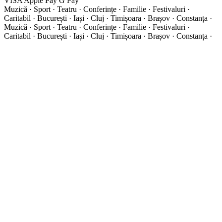
VISA
Apple Pay
G
Pay
Muzică · Sport · Teatru · Conferințe · Familie · Festivaluri ·
Caritabil · București · Iași · Cluj · Timișoara · Brașov · Constanța ·
Muzică · Sport · Teatru · Conferințe · Familie · Festivaluri ·
Caritabil · București · Iași · Cluj · Timișoara · Brașov · Constanța ·