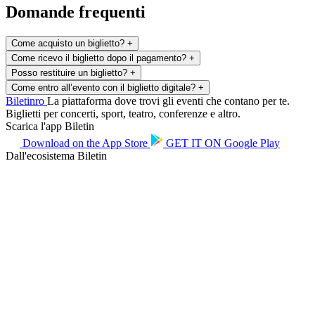
Domande frequenti
Come acquisto un biglietto?
+
Come ricevo il biglietto dopo il pagamento?
+
Posso restituire un biglietto?
+
Come entro all’evento con il biglietto digitale?
+
Biletin
ro
La piattaforma dove trovi gli eventi che contano per te.
Biglietti per concerti, sport, teatro, conferenze e altro.
Scarica l'app Biletin
Download on the
App Store
GET IT ON
Google Play
Dall'ecosistema Biletin