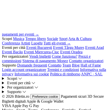
pagamenti per eventi →
Scopri
Musica
Tempo libero
Sociale
Sport
Arta & Cultura
Conferenza
Artisti
Luoghi
Tutti gli eventi →
Eventi per città
Eventi București
Eventi Târgu Mureș
Eventi Arad
Eventi Bacău
Eventi Miercurea-Ciuc
Eventi Oradea
Per organizzatori
Vendi biglietti
Come funziona?
Prezzi e
commissioni
Sistema di pagamento Monez
Contatto organizzatori
Supporto
Domande frequenti
Contatto
Team
Blog
Hall of Fame
Login account organizzatore
Termini e condizioni
Informativa sulla
privacy
Informativa sui cookie
Politica di rimborso
ANPC · SAL
Scopri
Eventi per città
Per organizzatori
Supporto
© 2026 Biletin.ro
Pagamenti sicuri
3D Secure
Preferenze cookie
Biglietti digitali
Apple & Google Wallet
VISA
Apple Pay
G
Pay