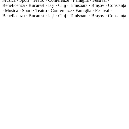
Musica · Sport · Teatro · Conferenze · Famiglia · Festival ·
Beneficenza · Bucarest · Iași · Cluj · Timișoara · Brașov · Constanța
·
Musica · Sport · Teatro · Conferenze · Famiglia · Festival ·
Beneficenza · Bucarest · Iași · Cluj · Timișoara · Brașov · Constanța
·