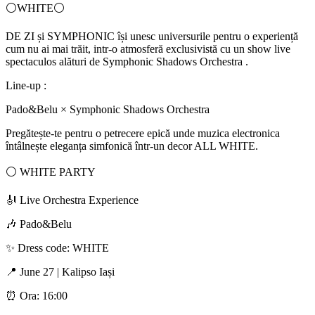
⚪️WHITE⚪
DE ZI și SYMPHONIC își unesc universurile pentru o experiență
cum nu ai mai trăit, intr-o atmosferă exclusivistă cu un show live
spectaculos alături de Symphonic Shadows Orchestra .
Line-up :
Pado&Belu × Symphonic Shadows Orchestra
Pregătește-te pentru o petrecere epică unde muzica electronica
întâlnește eleganța simfonică într-un decor ALL WHITE.
⚪ WHITE PARTY
🎻 Live Orchestra Experience
🎶 Pado&Belu
✨ Dress code: WHITE
📍 June 27 | Kalipso Iași
⏰ Ora: 16:00