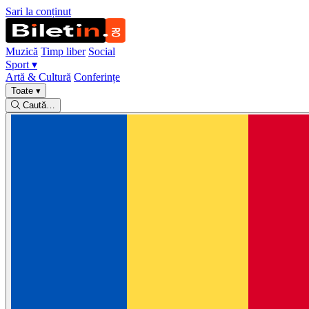
Sari la conținut
Muzică
Timp liber
Social
Sport
▾
Artă & Cultură
Conferințe
Toate
▾
Caută…