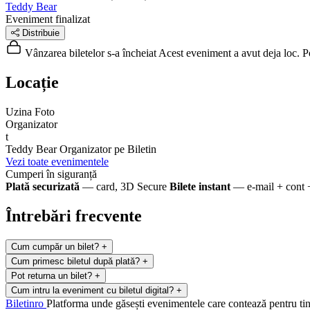
Teddy Bear
Eveniment finalizat
Distribuie
Vânzarea biletelor s-a încheiat
Acest eveniment a avut deja loc. Poț
Locație
Uzina Foto
Organizator
t
Teddy Bear
Organizator pe Biletin
Vezi toate evenimentele
Cumperi în siguranță
Plată securizată
— card, 3D Secure
Bilete instant
— e-mail + cont 
Întrebări frecvente
Cum cumpăr un bilet?
+
Cum primesc biletul după plată?
+
Pot returna un bilet?
+
Cum intru la eveniment cu biletul digital?
+
Biletin
ro
Platforma unde găsești evenimentele care contează pentru tine.