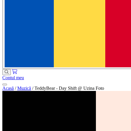
Contul meu
Acasă
/
Muzică
/
TeddyBear - Day Shift @ Uzina Foto