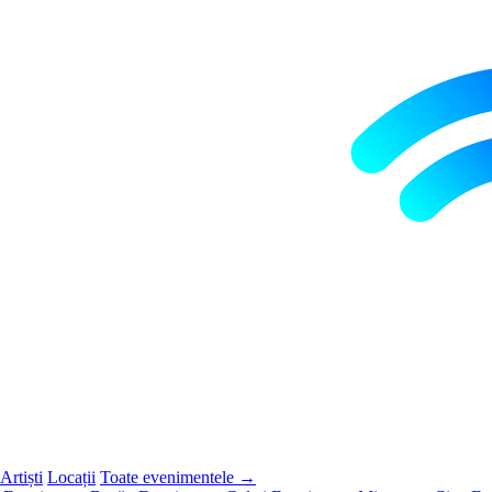
Artiști
Locații
Toate evenimentele →