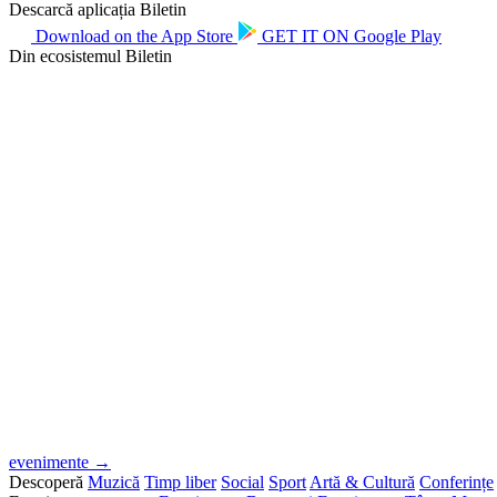
Descarcă aplicația Biletin
Download on the
App Store
GET IT ON
Google Play
Din ecosistemul Biletin
evenimente →
Descoperă
Muzică
Timp liber
Social
Sport
Artă & Cultură
Conferințe