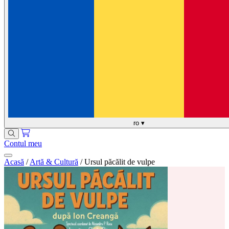
ro
▾
Contul meu
Acasă
/
Artă & Cultură
/
Ursul păcălit de vulpe