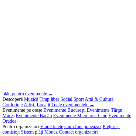
plăți pentru evenimente →
Descoperă
Muzică
Timp liber
Social
Sport
Artă & Cultură
Conferințe
Artiști
Locații
Toate evenimentele →
Evenimente pe orașe
Evenimente București
Evenimente Târgu
Mureș
Evenimente Bacău
Evenimente Miercurea-Ciuc
Evenimente
Oradea
Pentru organizatori
Vinde bilete
Cum funcționează?
Prețuri și
comision
Sistem plăți Monez
Contact organizatori