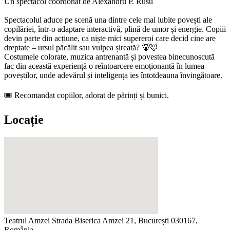
Un spectacol coordonat de Alexandru P. Rusu
Spectacolul aduce pe scenă una dintre cele mai iubite povești ale
copilăriei, într-o adaptare interactivă, plină de umor și energie. Copiii
devin parte din acțiune, ca niște mici supereroi care decid cine are
dreptate – ursul păcălit sau vulpea șireată? 🐻🦊
Costumele colorate, muzica antrenantă și povestea binecunoscută
fac din această experiență o reîntoarcere emoționantă în lumea
poveștilor, unde adevărul și inteligența ies întotdeauna învingătoare.
🎟 Recomandat copiilor, adorat de părinți și bunici.
Locație
Teatrul Amzei
Strada Biserica Amzei 21, București 030167,
România