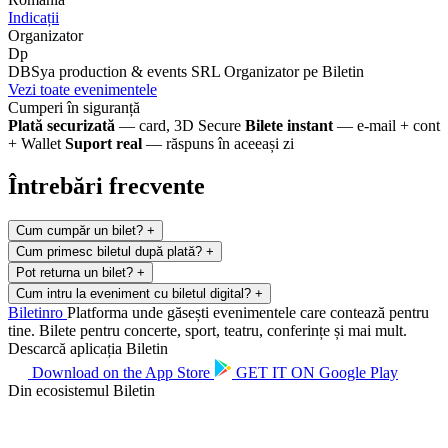
Indicații
Organizator
Dp
DBSya production & events SRL
Organizator pe Biletin
Vezi toate evenimentele
Cumperi în siguranță
Plată securizată
— card, 3D Secure
Bilete instant
— e-mail + cont
+ Wallet
Suport real
— răspuns în aceeași zi
Întrebări frecvente
Cum cumpăr un bilet?
+
Cum primesc biletul după plată?
+
Pot returna un bilet?
+
Cum intru la eveniment cu biletul digital?
+
Biletin
ro
Platforma unde găsești evenimentele care contează pentru
tine. Bilete pentru concerte, sport, teatru, conferințe și mai mult.
Descarcă aplicația Biletin
Download on the
App Store
GET IT ON
Google Play
Din ecosistemul Biletin