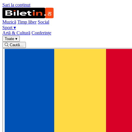
Sari la conținut
Muzică
Timp liber
Social
Sport
▾
Artă & Cultură
Conferințe
Toate
▾
Caută…