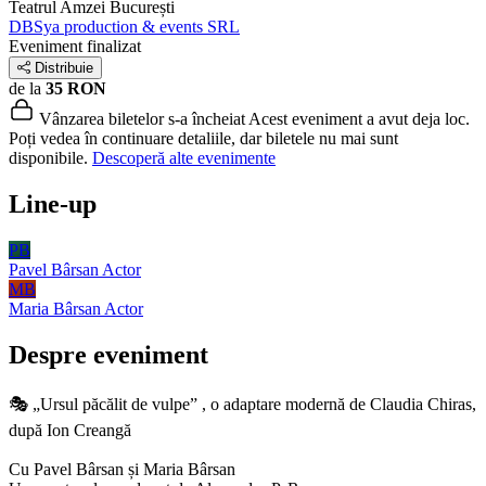
Teatrul Amzei
București
DBSya production & events SRL
Eveniment finalizat
Distribuie
de la
35 RON
Vânzarea biletelor s-a încheiat
Acest eveniment a avut deja loc.
Poți vedea în continuare detaliile, dar biletele nu mai sunt
disponibile.
Descoperă alte evenimente
Line-up
PB
Pavel Bârsan
Actor
MB
Maria Bârsan
Actor
Despre eveniment
🎭 „Ursul păcălit de vulpe” , o adaptare modernă de Claudia Chiras,
după Ion Creangă
Cu Pavel Bârsan și Maria Bârsan