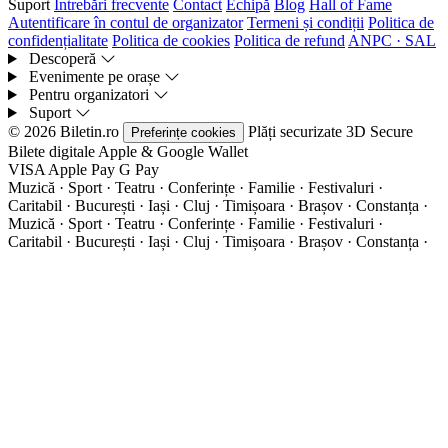
Suport
Întrebări frecvente
Contact
Echipă
Blog
Hall of Fame
Autentificare în contul de organizator
Termeni și condiții
Politica de
confidențialitate
Politica de cookies
Politica de refund
ANPC · SAL
Descoperă
Evenimente pe orașe
Pentru organizatori
Suport
© 2026 Biletin.ro
Plăți securizate
3D Secure
Preferințe cookies
Bilete digitale
Apple & Google Wallet
VISA
Apple Pay
G
Pay
Muzică · Sport · Teatru · Conferințe · Familie · Festivaluri ·
Caritabil · București · Iași · Cluj · Timișoara · Brașov · Constanța ·
Muzică · Sport · Teatru · Conferințe · Familie · Festivaluri ·
Caritabil · București · Iași · Cluj · Timișoara · Brașov · Constanța ·