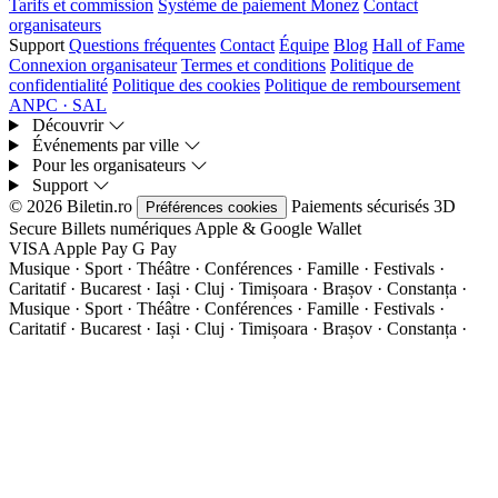
Tarifs et commission
Système de paiement Monez
Contact
organisateurs
Support
Questions fréquentes
Contact
Équipe
Blog
Hall of Fame
Connexion organisateur
Termes et conditions
Politique de
confidentialité
Politique des cookies
Politique de remboursement
ANPC · SAL
Découvrir
Événements par ville
Pour les organisateurs
Support
© 2026 Biletin.ro
Paiements sécurisés
3D
Préférences cookies
Secure
Billets numériques
Apple & Google Wallet
VISA
Apple Pay
G
Pay
Musique · Sport · Théâtre · Conférences · Famille · Festivals ·
Caritatif · Bucarest · Iași · Cluj · Timișoara · Brașov · Constanța ·
Musique · Sport · Théâtre · Conférences · Famille · Festivals ·
Caritatif · Bucarest · Iași · Cluj · Timișoara · Brașov · Constanța ·