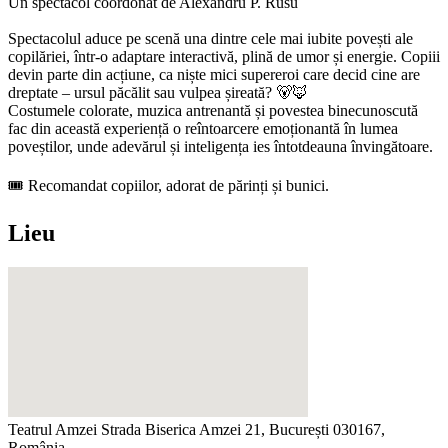
Un spectacol coordonat de Alexandru P. Rusu
Spectacolul aduce pe scenă una dintre cele mai iubite povești ale
copilăriei, într-o adaptare interactivă, plină de umor și energie. Copiii
devin parte din acțiune, ca niște mici supereroi care decid cine are
dreptate – ursul păcălit sau vulpea șireată? 🐻🦊
Costumele colorate, muzica antrenantă și povestea binecunoscută
fac din această experiență o reîntoarcere emoționantă în lumea
poveștilor, unde adevărul și inteligența ies întotdeauna învingătoare.
🎟 Recomandat copiilor, adorat de părinți și bunici.
Lieu
Teatrul Amzei
Strada Biserica Amzei 21, București 030167,
România