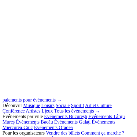
paiements pour événements →
Découvrir
Musique
Loisirs
Sociale
Sportif
Art et Culture
Conférence
Artistes
Lieux
Tous les événements →
Événements par ville
Événements București
Événements Târgu
Mureș
Événements Bacău
Événements Galați
Événements
Miercurea-Ciuc
Événements Oradea
Pour les organisateurs
Vendre des billets
Comment ça marche ?