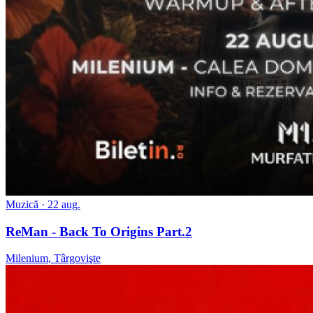
Muzică
· 22 aug.
ReMan - Back To Origins Part.2
Milenium
,
Târgovişte