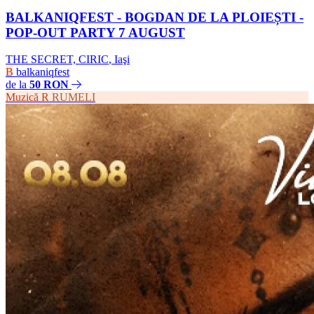
BALKANIQFEST - BOGDAN DE LA PLOIEȘTI -
POP-OUT PARTY 7 AUGUST
THE SECRET, CIRIC
,
Iaşi
B
balkaniqfest
de la
50 RON
Muzică
R
RUMELI