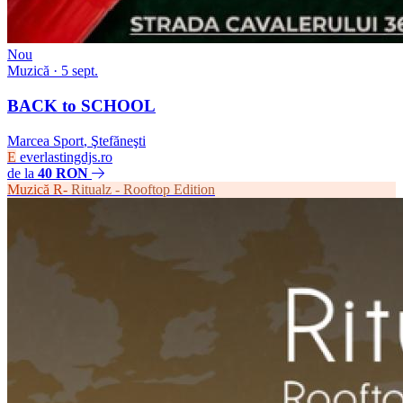
Nou
Muzică
· 5 sept.
BACK to SCHOOL
Marcea Sport
,
Ştefăneşti
E
everlastingdjs.ro
de la
40 RON
Muzică
R-
Ritualz - Rooftop Edition