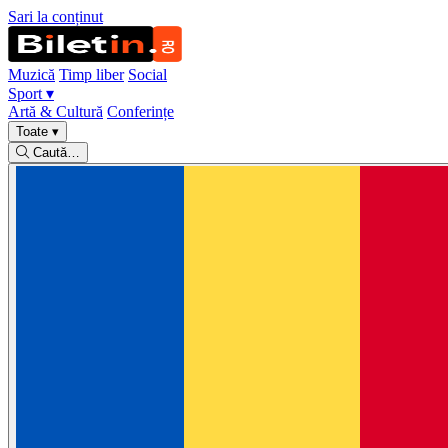
Sari la conținut
Muzică
Timp liber
Social
Sport
▾
Artă & Cultură
Conferințe
Toate
▾
Caută…