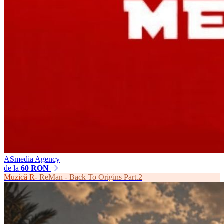
ASmedia Agency
de la
60 RON
Muzică
R-
ReMan - Back To Origins Part.2