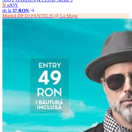
N
nJOY
de la
37 RON
Muzică
DP
DJ PANTELIS @ La Moșie