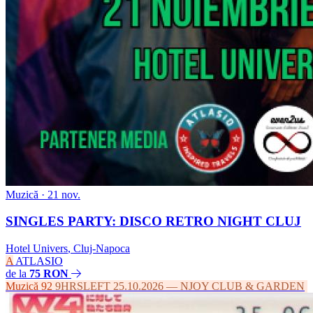
Muzică
· 21 nov.
SINGLES PARTY: DISCO RETRO NIGHT CLUJ
Hotel Univers
,
Cluj-Napoca
A
ATLASIO
de la
75 RON
Muzică
92
9HRSLEFT 25.10.2026 — NJOY CLUB & GARDEN