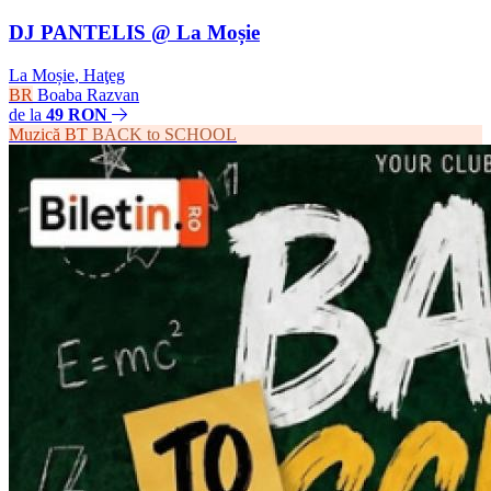
DJ PANTELIS @ La Moșie
La Moșie
,
Haţeg
BR
Boaba Razvan
de la
49 RON
Muzică
BT
BACK to SCHOOL