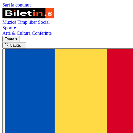
Sari la conținut
Muzică
Timp liber
Social
Sport
▾
Artă & Cultură
Conferințe
Toate
▾
Caută…