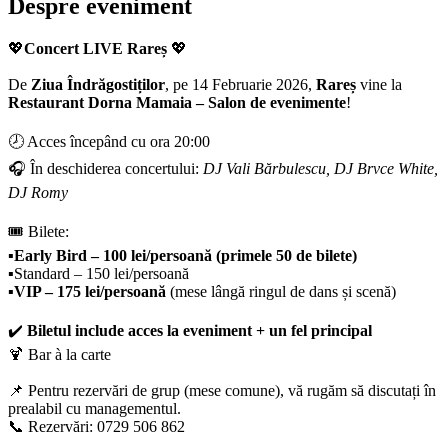
Despre eveniment
💖
Concert LIVE Rareș
💖
De
Ziua Îndrăgostiților
, pe 14 Februarie 2026,
Rareș
vine la
Restaurant Dorna Mamaia – Salon de evenimente
!
🕗 Acces începând cu ora 20:00
🎧 În deschiderea concertului:
DJ Vali Bărbulescu, DJ Brvce White,
DJ Romy
🎟️ Bilete:
▪️
Early Bird – 100 lei/persoană (primele 50 de bilete)
▪️Standard – 150 lei/persoană
▪️
VIP – 175 lei/persoană
(mese lângă ringul de dans și scenă)
✔️
Biletul include acces la eveniment + un fel principal
🍹 Bar à la carte
📌 Pentru rezervări de grup (mese comune), vă rugăm să discutați în
prealabil cu managementul.
📞 Rezervări: 0729 506 862