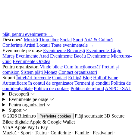
plăți pentru evenimente →
Descoperă
Muzică
Timp liber
Social
Sport
Artă & Cultură
Conferințe
Artiști
Locații
Toate evenimentele →
Evenimente pe orașe
Evenimente București
Evenimente Târgu
Mureș
Evenimente Arad
Evenimente Bacău
Evenimente Miercurea-
Ciuc
Evenimente Oradea
Pentru organizatori
Vinde bilete
Cum funcționează?
Prețuri și
comision
Sistem plăți Monez
Contact organizatori
Suport
Întrebări frecvente
Contact
Echipă
Blog
Hall of Fame
Autentificare în contul de organizator
Termeni și condiții
Politica de
confidențialitate
Politica de cookies
Politica de refund
ANPC · SAL
Descoperă
Evenimente pe orașe
Pentru organizatori
Suport
© 2026 Biletin.ro
Plăți securizate
3D Secure
Preferințe cookies
Bilete digitale
Apple & Google Wallet
VISA
Apple Pay
G
Pay
Muzică · Sport · Teatru · Conferințe · Familie · Festivaluri ·