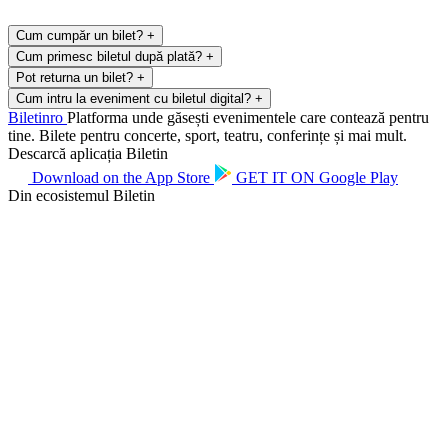
Cum cumpăr un bilet?
+
Cum primesc biletul după plată?
+
Pot returna un bilet?
+
Cum intru la eveniment cu biletul digital?
+
Biletin
ro
Platforma unde găsești evenimentele care contează pentru
tine. Bilete pentru concerte, sport, teatru, conferințe și mai mult.
Descarcă aplicația Biletin
Download on the
App Store
GET IT ON
Google Play
Din ecosistemul Biletin