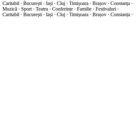
Caritabil · București · Iași · Cluj · Timișoara · Brașov · Constanța ·
Muzică · Sport · Teatru · Conferințe · Familie · Festivaluri ·
Caritabil · București · Iași · Cluj · Timișoara · Brașov · Constanța ·