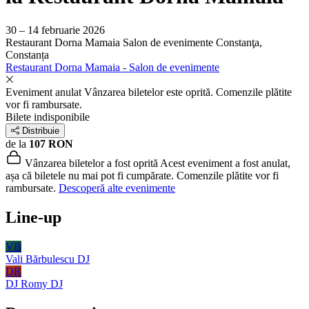
30 – 14 februarie 2026
Restaurant Dorna Mamaia Salon de evenimente
Constanţa,
Constanța
Restaurant Dorna Mamaia - Salon de evenimente
Eveniment anulat
Vânzarea biletelor este oprită. Comenzile plătite
vor fi rambursate.
Bilete indisponibile
Distribuie
de la
107 RON
Vânzarea biletelor a fost oprită
Acest eveniment a fost anulat,
așa că biletele nu mai pot fi cumpărate. Comenzile plătite vor fi
rambursate.
Descoperă alte evenimente
Line-up
VB
Vali Bărbulescu
DJ
DR
DJ Romy
DJ