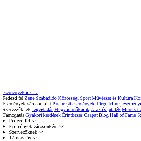
eseményekhez →
Fedezd fel
Zene
Szabadidő
Közösségi
Sport
Művészet és Kultúra
Kon
Események városonként
București események
Târgu Mureș esemény
Szervezőknek
Jegyeladás
Hogyan működik
Árak és jutalék
Monez fiz
Támogatás
Gyakori kérdések
Érintkezés
Csapat
Blog
Hall of Fame
S
Fedezd fel
Események városonként
Szervezőknek
Támogatás