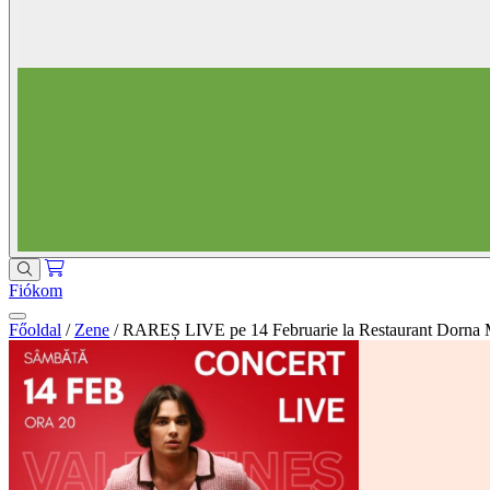
Fiókom
Főoldal
/
Zene
/
RAREȘ LIVE pe 14 Februarie la Restaurant Dorna