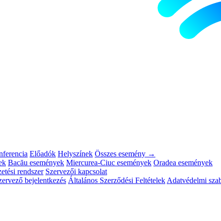
ferencia
Előadók
Helyszínek
Összes esemény →
ek
Bacău események
Miercurea-Ciuc események
Oradea események
etési rendszer
Szervezői kapcsolat
zervező bejelentkezés
Általános Szerződési Feltételek
Adatvédelmi szab