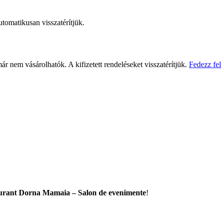
automatikusan visszatérítjük.
r nem vásárolhatók. A kifizetett rendeléseket visszatérítjük.
Fedezz fe
urant Dorna Mamaia – Salon de evenimente
!