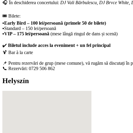
🎧 În deschiderea concertului:
DJ Vali Bărbulescu, DJ Brvce White,
🎟️ Bilete:
▪️
Early Bird – 100 lei/persoană (primele 50 de bilete)
▪️Standard – 150 lei/persoană
▪️
VIP – 175 lei/persoană
(mese lângă ringul de dans și scenă)
✔️
Biletul include acces la eveniment + un fel principal
🍹 Bar à la carte
📌 Pentru rezervări de grup (mese comune), vă rugăm să discutați în 
📞 Rezervări: 0729 506 862
Helyszín