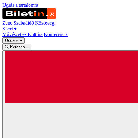
Ugrás a tartalomra
Zene
Szabadidő
Közösségi
Sport
▾
Művészet és Kultúra
Konferencia
Összes
▾
Keresés…