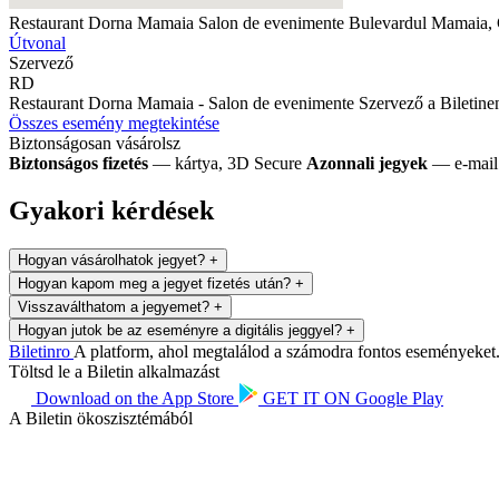
Restaurant Dorna Mamaia Salon de evenimente
Bulevardul Mamaia, 
Útvonal
Szervező
RD
Restaurant Dorna Mamaia - Salon de evenimente
Szervező a Biletine
Összes esemény megtekintése
Biztonságosan vásárolsz
Biztonságos fizetés
— kártya, 3D Secure
Azonnali jegyek
— e-mail 
Gyakori kérdések
Hogyan vásárolhatok jegyet?
+
Hogyan kapom meg a jegyet fizetés után?
+
Visszaválthatom a jegyemet?
+
Hogyan jutok be az eseményre a digitális jeggyel?
+
Biletin
ro
A platform, ahol megtalálod a számodra fontos eseményeket. 
Töltsd le a Biletin alkalmazást
Download on the
App Store
GET IT ON
Google Play
A Biletin ökoszisztémából