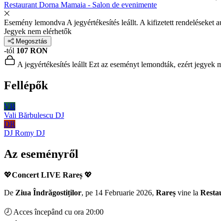
Restaurant Dorna Mamaia - Salon de evenimente
Esemény lemondva
A jegyértékesítés leállt. A kifizetett rendeléseket 
Jegyek nem elérhetők
Megosztás
-tól
107 RON
A jegyértékesítés leállt
Ezt az eseményt lemondták, ezért jegyek má
Fellépők
VB
Vali Bărbulescu
DJ
DR
DJ Romy
DJ
Az eseményről
💖
Concert LIVE Rareș
💖
De
Ziua Îndrăgostiților
, pe 14 Februarie 2026,
Rareș
vine la
Resta
🕗 Acces începând cu ora 20:00