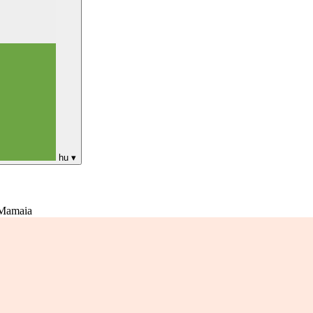
hu
▾
 Mamaia