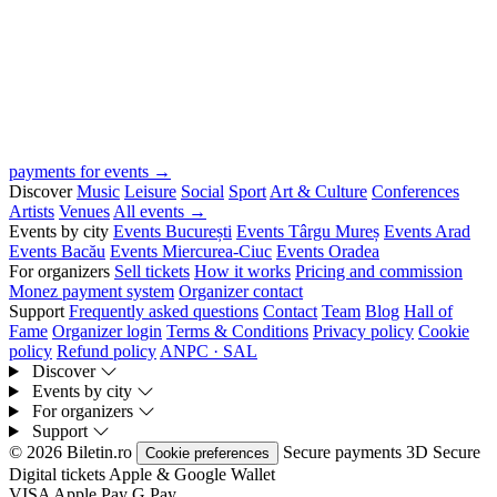
payments for events →
Discover
Music
Leisure
Social
Sport
Art & Culture
Conferences
Artists
Venues
All events →
Events by city
Events București
Events Târgu Mureș
Events Arad
Events Bacău
Events Miercurea-Ciuc
Events Oradea
For organizers
Sell tickets
How it works
Pricing and commission
Monez payment system
Organizer contact
Support
Frequently asked questions
Contact
Team
Blog
Hall of
Fame
Organizer login
Terms & Conditions
Privacy policy
Cookie
policy
Refund policy
ANPC · SAL
Discover
Events by city
For organizers
Support
© 2026 Biletin.ro
Secure payments
3D Secure
Cookie preferences
Digital tickets
Apple & Google Wallet
VISA
Apple Pay
G
Pay