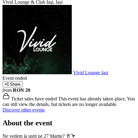
Vivid Lounge & Club
Iaşi, Iași
Vivid Lounge Iasi
Event ended
Share
from
RON 20
Ticket sales have ended
This event has already taken place. You
can still view the details, but tickets are no longer available.
Discover other events
About the event
Ne vedem la șpriț pe 27 Martie? 🥂🦩