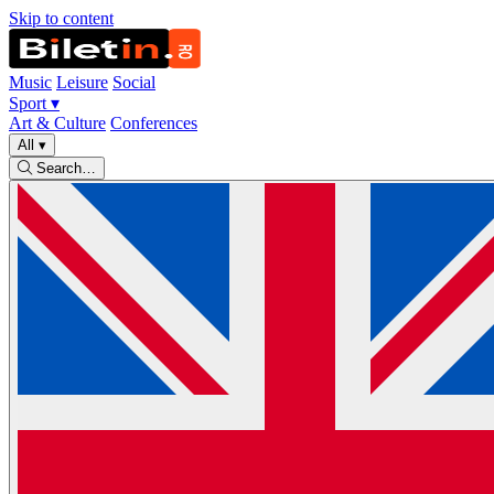
Skip to content
Music
Leisure
Social
Sport
▾
Art & Culture
Conferences
All
▾
Search…