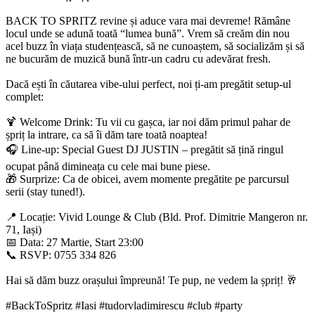
BACK TO SPRITZ revine și aduce vara mai devreme! Rămâne
locul unde se adună toată “lumea bună”. Vrem să creăm din nou
acel buzz în viața studențească, să ne cunoaștem, să socializăm și să
ne bucurăm de muzică bună într-un cadru cu adevărat fresh.
Dacă ești în căutarea vibe-ului perfect, noi ți-am pregătit setup-ul
complet:
🍹 Welcome Drink: Tu vii cu gașca, iar noi dăm primul pahar de
șpriț la intrare, ca să îi dăm tare toată noaptea!
🎧 Line-up: Special Guest DJ JUSTIN – pregătit să țină ringul
ocupat până dimineața cu cele mai bune piese.
🎁 Surprize: Ca de obicei, avem momente pregătite pe parcursul
serii (stay tuned!).
📍 Locație: Vivid Lounge & Club (Bld. Prof. Dimitrie Mangeron nr.
71, Iași)
📅 Data: 27 Martie, Start 23:00
📞 RSVP: 0755 334 826
Hai să dăm buzz orașului împreună! Te pup, ne vedem la șpriț! 🥂
#BackToSpritz #Iasi #tudorvladimirescu #club #party