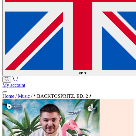
en
▾
My account
Home
/
Music
/
🍾 BACKTOSPRITZ, ED. 2 🍾