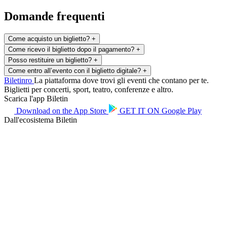
Domande frequenti
Come acquisto un biglietto?
+
Come ricevo il biglietto dopo il pagamento?
+
Posso restituire un biglietto?
+
Come entro all’evento con il biglietto digitale?
+
Biletin
ro
La piattaforma dove trovi gli eventi che contano per te.
Biglietti per concerti, sport, teatro, conferenze e altro.
Scarica l'app Biletin
Download on the
App Store
GET IT ON
Google Play
Dall'ecosistema Biletin