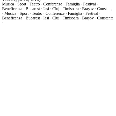
Musica · Sport · Teatro · Conferenze · Famiglia · Festival ·
Beneficenza · Bucarest · Iași · Cluj · Timișoara · Brașov · Constanța
·
Musica · Sport · Teatro · Conferenze · Famiglia · Festival ·
Beneficenza · Bucarest · Iași · Cluj · Timișoara · Brașov · Constanța
·