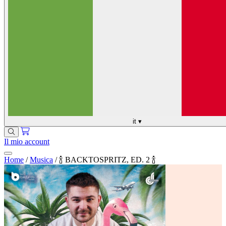
it
▾
Il mio account
Home
/
Musica
/
🍾 BACKTOSPRITZ, ED. 2 🍾