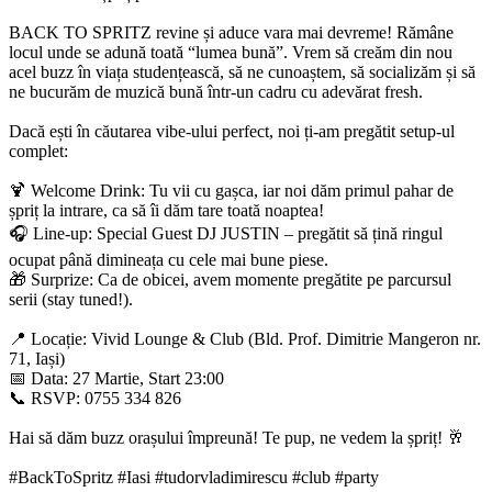
BACK TO SPRITZ revine și aduce vara mai devreme! Rămâne
locul unde se adună toată “lumea bună”. Vrem să creăm din nou
acel buzz în viața studențească, să ne cunoaștem, să socializăm și să
ne bucurăm de muzică bună într-un cadru cu adevărat fresh.
Dacă ești în căutarea vibe-ului perfect, noi ți-am pregătit setup-ul
complet:
🍹 Welcome Drink: Tu vii cu gașca, iar noi dăm primul pahar de
șpriț la intrare, ca să îi dăm tare toată noaptea!
🎧 Line-up: Special Guest DJ JUSTIN – pregătit să țină ringul
ocupat până dimineața cu cele mai bune piese.
🎁 Surprize: Ca de obicei, avem momente pregătite pe parcursul
serii (stay tuned!).
📍 Locație: Vivid Lounge & Club (Bld. Prof. Dimitrie Mangeron nr.
71, Iași)
📅 Data: 27 Martie, Start 23:00
📞 RSVP: 0755 334 826
Hai să dăm buzz orașului împreună! Te pup, ne vedem la șpriț! 🥂
#BackToSpritz #Iasi #tudorvladimirescu #club #party