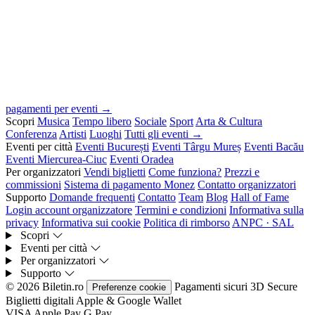
pagamenti per eventi →
Scopri
Musica
Tempo libero
Sociale
Sport
Arta & Cultura
Conferenza
Artisti
Luoghi
Tutti gli eventi →
Eventi per città
Eventi București
Eventi Târgu Mureș
Eventi Bacău
Eventi Miercurea-Ciuc
Eventi Oradea
Per organizzatori
Vendi biglietti
Come funziona?
Prezzi e
commissioni
Sistema di pagamento Monez
Contatto organizzatori
Supporto
Domande frequenti
Contatto
Team
Blog
Hall of Fame
Login account organizzatore
Termini e condizioni
Informativa sulla
privacy
Informativa sui cookie
Politica di rimborso
ANPC · SAL
Scopri
Eventi per città
Per organizzatori
Supporto
© 2026 Biletin.ro
Pagamenti sicuri
3D Secure
Preferenze cookie
Biglietti digitali
Apple & Google Wallet
VISA
Apple Pay
G
Pay