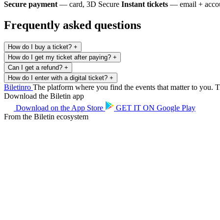
Secure payment
— card, 3D Secure
Instant tickets
— email + accou
Frequently asked questions
How do I buy a ticket?
+
How do I get my ticket after paying?
+
Can I get a refund?
+
How do I enter with a digital ticket?
+
Biletin
ro
The platform where you find the events that matter to you. Ti
Download the Biletin app
Download on the
App Store
GET IT ON
Google Play
From the Biletin ecosystem