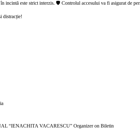
incintă este strict interzis. 🛡️ Controlul accesului va fi asigurat de per
 distracție!
ia
NAL “IENACHITA VACARESCU”
Organizer on Biletin