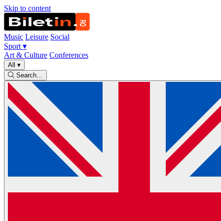
Skip to content
Music
Leisure
Social
Sport
▾
Art & Culture
Conferences
All
▾
Search…