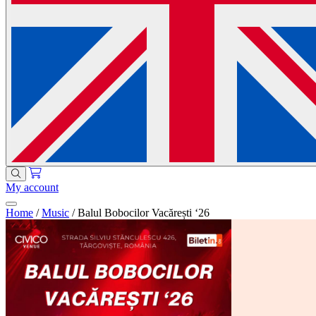
My account
Home
/
Music
/
Balul Bobocilor Vacărești ‘26