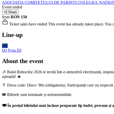
ASOCIATIA COMITETULUI DE PARINTI COLEGIUL NATIO
Event ended
Share
from
RON 150
Ticket sales have ended
This event has already taken place. You can
Line-up
DT
DJ Tyzu
DJ
About the event
🎶 Balul Bobocilor 2026 te invită într-o atmosferă electrizantă, inspir
așteaptă! 🔥
👔 Dress code: Disco ’80s (obligatoriu). Participanții care nu respect
🎟️ Biletele sunt nominale și netransmisibile.
🍽️ În prețul biletului sunt incluse preparate tip bufet, precum și 