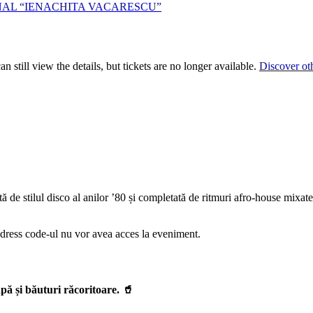
NAL “IENACHITA VACARESCU”
 still view the details, but tickets are no longer available.
Discover ot
ată de stilul disco al anilor ’80 și completată de ritmuri afro-house mix
ă dress code-ul nu vor avea acces la eveniment.
apă și băuturi răcoritoare. 🥤