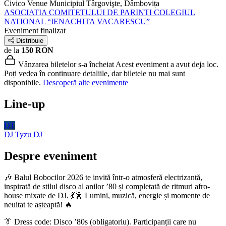
Civico Venue
Municipiul Târgovişte, Dâmbovița
ASOCIATIA COMITETULUI DE PARINTI COLEGIUL
NATIONAL “IENACHITA VACARESCU”
Eveniment finalizat
Distribuie
de la
150 RON
Vânzarea biletelor s-a încheiat
Acest eveniment a avut deja loc.
Poți vedea în continuare detaliile, dar biletele nu mai sunt
disponibile.
Descoperă alte evenimente
Line-up
DT
DJ Tyzu
DJ
Despre eveniment
🎶 Balul Bobocilor 2026 te invită într-o atmosferă electrizantă,
inspirată de stilul disco al anilor ’80 și completată de ritmuri afro-
house mixate de DJ. 💃🕺 Lumini, muzică, energie și momente de
neuitat te așteaptă! 🔥
👔 Dress code: Disco ’80s (obligatoriu). Participanții care nu