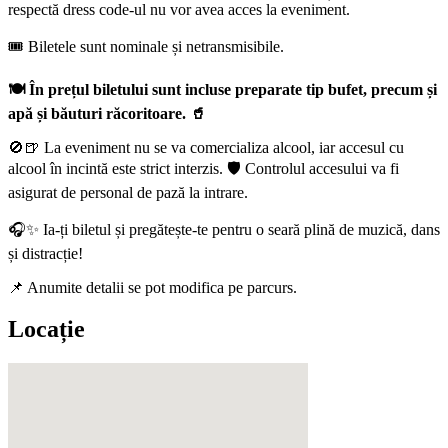
respectă dress code-ul nu vor avea acces la eveniment.
🎟️ Biletele sunt nominale și netransmisibile.
🍽️ În prețul biletului sunt incluse preparate tip bufet, precum și
apă și băuturi răcoritoare. 🥤
🚫🍺 La eveniment nu se va comercializa alcool, iar accesul cu
alcool în incintă este strict interzis. 🛡️ Controlul accesului va fi
asigurat de personal de pază la intrare.
🎧✨ Ia-ți biletul și pregătește-te pentru o seară plină de muzică, dans
și distracție!
📌 Anumite detalii se pot modifica pe parcurs.
Locație