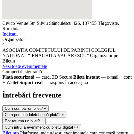
Civico Venue
Str. Silviu Stănculescu 426, 137455 Târgoviște,
România
Indicații
Organizator
C
ASOCIATIA COMITETULUI DE PARINTI COLEGIUL
NATIONAL “IENACHITA VACARESCU”
Organizator pe
Biletin
Vezi toate evenimentele
Cumperi în siguranță
Plată securizată
— card, 3D Secure
Bilete instant
— e-mail + cont
+ Wallet
Suport real
— răspuns în aceeași zi
Întrebări frecvente
Cum cumpăr un bilet?
+
Cum primesc biletul după plată?
+
Pot returna un bilet?
+
Cum intru la eveniment cu biletul digital?
+
Biletin
ro
Platforma unde găsești evenimentele care contează pentru