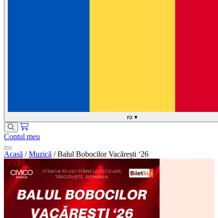
ro
▾
Contul meu
Acasă
/
Muzică
/
Balul Bobocilor Vacărești ‘26