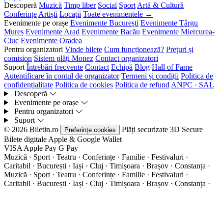
Descoperă
Muzică
Timp liber
Social
Sport
Artă & Cultură
Conferințe
Artiști
Locații
Toate evenimentele →
Evenimente pe orașe
Evenimente București
Evenimente Târgu
Mureș
Evenimente Arad
Evenimente Bacău
Evenimente Miercurea-
Ciuc
Evenimente Oradea
Pentru organizatori
Vinde bilete
Cum funcționează?
Prețuri și
comision
Sistem plăți Monez
Contact organizatori
Suport
Întrebări frecvente
Contact
Echipă
Blog
Hall of Fame
Autentificare în contul de organizator
Termeni și condiții
Politica de
confidențialitate
Politica de cookies
Politica de refund
ANPC · SAL
Descoperă
Evenimente pe orașe
Pentru organizatori
Suport
© 2026 Biletin.ro
Plăți securizate
3D Secure
Preferințe cookies
Bilete digitale
Apple & Google Wallet
VISA
Apple Pay
G
Pay
Muzică · Sport · Teatru · Conferințe · Familie · Festivaluri ·
Caritabil · București · Iași · Cluj · Timișoara · Brașov · Constanța ·
Muzică · Sport · Teatru · Conferințe · Familie · Festivaluri ·
Caritabil · București · Iași · Cluj · Timișoara · Brașov · Constanța ·