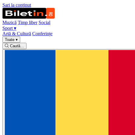
Sari la conținut
Muzică
Timp liber
Social
Sport
▾
Artă & Cultură
Conferințe
Toate
▾
Caută…