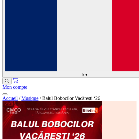
fr
▾
Mon compte
Accueil
/
Musique
/
Balul Bobocilor Vacărești ‘26