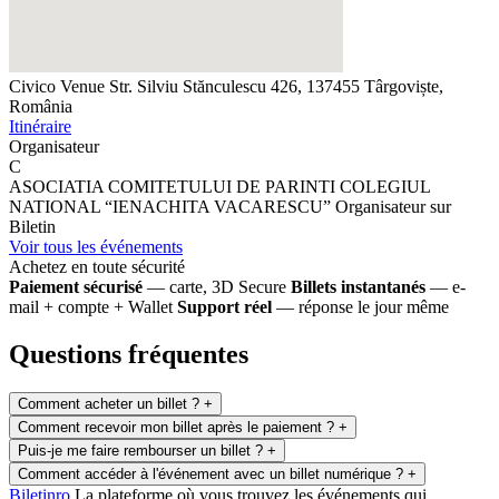
Civico Venue
Str. Silviu Stănculescu 426, 137455 Târgoviște,
România
Itinéraire
Organisateur
C
ASOCIATIA COMITETULUI DE PARINTI COLEGIUL
NATIONAL “IENACHITA VACARESCU”
Organisateur sur
Biletin
Voir tous les événements
Achetez en toute sécurité
Paiement sécurisé
— carte, 3D Secure
Billets instantanés
— e-
mail + compte + Wallet
Support réel
— réponse le jour même
Questions fréquentes
Comment acheter un billet ?
+
Comment recevoir mon billet après le paiement ?
+
Puis-je me faire rembourser un billet ?
+
Comment accéder à l'événement avec un billet numérique ?
+
Biletin
ro
La plateforme où vous trouvez les événements qui