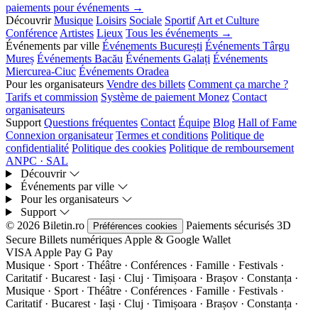
paiements pour événements →
Découvrir
Musique
Loisirs
Sociale
Sportif
Art et Culture
Conférence
Artistes
Lieux
Tous les événements →
Événements par ville
Événements București
Événements Târgu
Mureș
Événements Bacău
Événements Galați
Événements
Miercurea-Ciuc
Événements Oradea
Pour les organisateurs
Vendre des billets
Comment ça marche ?
Tarifs et commission
Système de paiement Monez
Contact
organisateurs
Support
Questions fréquentes
Contact
Équipe
Blog
Hall of Fame
Connexion organisateur
Termes et conditions
Politique de
confidentialité
Politique des cookies
Politique de remboursement
ANPC · SAL
Découvrir
Événements par ville
Pour les organisateurs
Support
© 2026 Biletin.ro
Paiements sécurisés
3D
Préférences cookies
Secure
Billets numériques
Apple & Google Wallet
VISA
Apple Pay
G
Pay
Musique · Sport · Théâtre · Conférences · Famille · Festivals ·
Caritatif · Bucarest · Iași · Cluj · Timișoara · Brașov · Constanța ·
Musique · Sport · Théâtre · Conférences · Famille · Festivals ·
Caritatif · Bucarest · Iași · Cluj · Timișoara · Brașov · Constanța ·