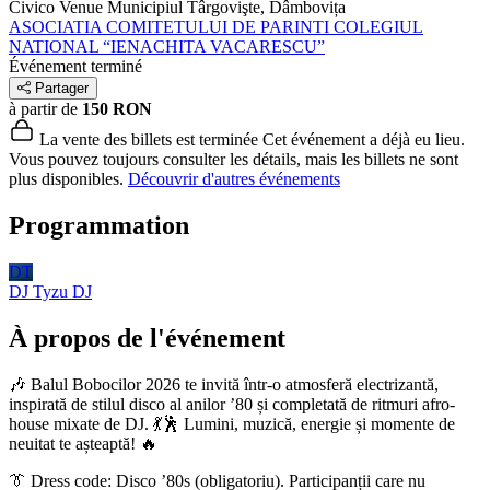
Civico Venue
Municipiul Târgovişte, Dâmbovița
ASOCIATIA COMITETULUI DE PARINTI COLEGIUL
NATIONAL “IENACHITA VACARESCU”
Événement terminé
Partager
à partir de
150 RON
La vente des billets est terminée
Cet événement a déjà eu lieu.
Vous pouvez toujours consulter les détails, mais les billets ne sont
plus disponibles.
Découvrir d'autres événements
Programmation
DT
DJ Tyzu
DJ
À propos de l'événement
🎶 Balul Bobocilor 2026 te invită într-o atmosferă electrizantă,
inspirată de stilul disco al anilor ’80 și completată de ritmuri afro-
house mixate de DJ. 💃🕺 Lumini, muzică, energie și momente de
neuitat te așteaptă! 🔥
👔 Dress code: Disco ’80s (obligatoriu). Participanții care nu