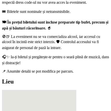
respectă dress code-ul nu vor avea acces la eveniment.
🎟️ Biletele sunt nominale și netransmisibile.
🍽️ În prețul biletului sunt incluse preparate tip bufet, precum și
apă și băuturi răcoritoare. 🥤
🚫🍺 La eveniment nu se va comercializa alcool, iar accesul cu
alcool în incintă este strict interzis. 🛡️ Controlul accesului va fi
asigurat de personal de pază la intrare.
🎧✨ Ia-ți biletul și pregătește-te pentru o seară plină de muzică, dans
și distracție!
📌 Anumite detalii se pot modifica pe parcurs.
Lieu