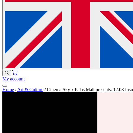
My account
Home
/
Art & Culture
/
Cinema Sky x Palas Mall presents: 12.08 Insul