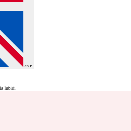
en
▾
a Iubirii