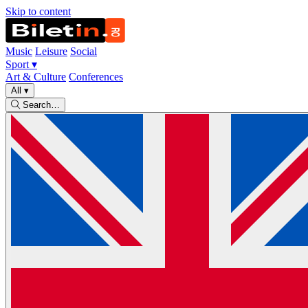
Skip to content
Music
Leisure
Social
Sport
▾
Art & Culture
Conferences
All
▾
Search…