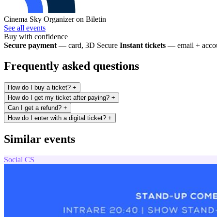
Cinema Sky
Organizer on Biletin
See all events
Buy with confidence
Secure payment
— card, 3D Secure
Instant tickets
— email + accou
Frequently asked questions
How do I buy a ticket?
+
How do I get my ticket after paying?
+
Can I get a refund?
+
How do I enter with a digital ticket?
+
Similar events
Social
CS