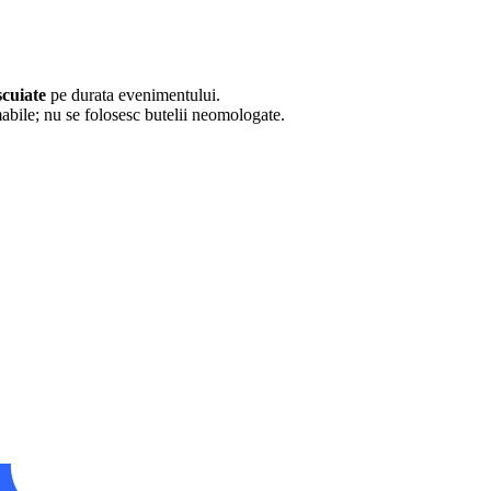
scuiate
pe durata evenimentului.
lamabile; nu se folosesc butelii neomologate.