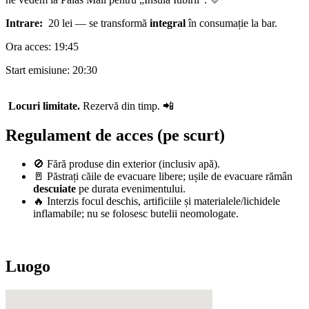
Intrare:
20 lei — se transformă
integral
în consumație la bar.
Ora acces: 19:45
Start emisiune: 20:30
Locuri limitate.
Rezervă din timp. 📲
Regulament de acces (pe scurt)
🚫 Fără produse din exterior (inclusiv apă).
🚪 Păstrați căile de evacuare libere; ușile de evacuare rămân
descuiate
pe durata evenimentului.
🔥 Interzis focul deschis, artificiile și materialele/lichidele
inflamabile; nu se folosesc butelii neomologate.
Luogo