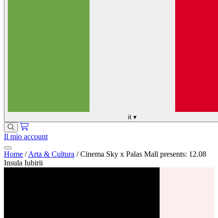
it
▾
Il mio account
Home
/
Arta & Cultura
/
Cinema Sky x Palas Mall presents: 12.08
Insula Iubirii