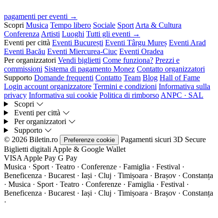
pagamenti per eventi →
Scopri
Musica
Tempo libero
Sociale
Sport
Arta & Cultura
Conferenza
Artisti
Luoghi
Tutti gli eventi →
Eventi per città
Eventi București
Eventi Târgu Mureș
Eventi Arad
Eventi Bacău
Eventi Miercurea-Ciuc
Eventi Oradea
Per organizzatori
Vendi biglietti
Come funziona?
Prezzi e
commissioni
Sistema di pagamento Monez
Contatto organizzatori
Supporto
Domande frequenti
Contatto
Team
Blog
Hall of Fame
Login account organizzatore
Termini e condizioni
Informativa sulla
privacy
Informativa sui cookie
Politica di rimborso
ANPC · SAL
Scopri
Eventi per città
Per organizzatori
Supporto
© 2026 Biletin.ro
Pagamenti sicuri
3D Secure
Preferenze cookie
Biglietti digitali
Apple & Google Wallet
VISA
Apple Pay
G
Pay
Musica · Sport · Teatro · Conferenze · Famiglia · Festival ·
Beneficenza · Bucarest · Iași · Cluj · Timișoara · Brașov · Constanța
·
Musica · Sport · Teatro · Conferenze · Famiglia · Festival ·
Beneficenza · Bucarest · Iași · Cluj · Timișoara · Brașov · Constanța
·