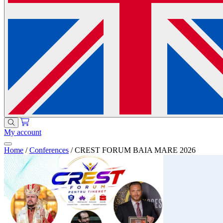
My account
Home
/
Conferences
/
CREST FORUM BAIA MARE 2026