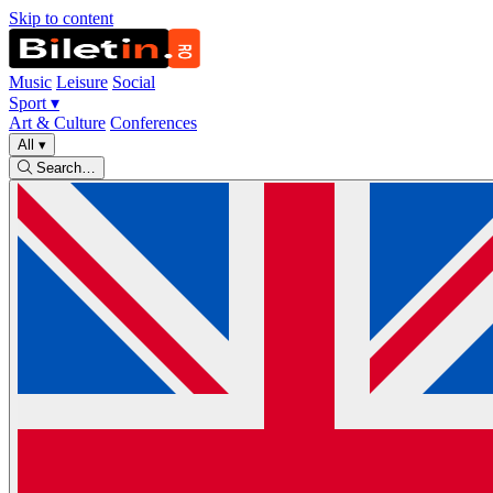
Skip to content
Music
Leisure
Social
Sport
▾
Art & Culture
Conferences
All
▾
Search…