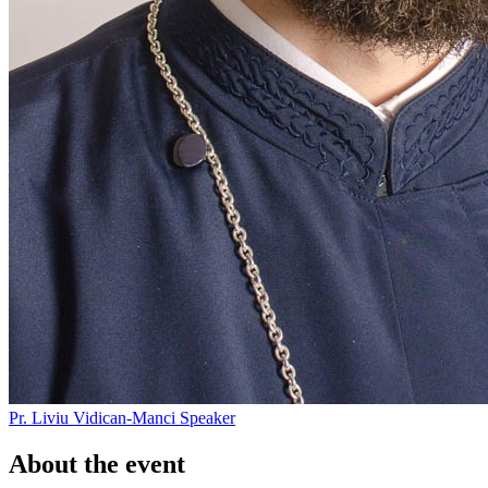
Pr. Liviu Vidican-Manci
Speaker
About the event