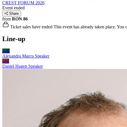
CREST FORUM 2026
Event ended
Share
from
RON 86
Ticket sales have ended
This event has already taken place. You can
Line-up
AM
Alexandra Marcu
Speaker
DH
Daniel Hagen
Speaker