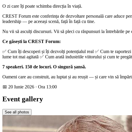
O zi care îți poate schimba direcția în viață.
CREST Forum este conferința de dezvoltare personală care aduce pentru
leadership — pe aceeași scenă, față în față cu tine.
Nu vii să asculți discursuri. Vii să pleci cu răspunsuri la întrebările pe c
Ce găsești la CREST Forum:
✅ Cum îți descoperi și îți dezvolți potențialul real ✅ Cum te raportezi l
lume tot mai agitată ✅ Cum arată industriile viitorului și cum te pregă
7 speakeri. 150 de locuri. O singură șansă.
Oameni care au construit, au luptat și au reușit — și care vin să împărtă
📅 20 Iunie 2026 · Ora 13:00
Event gallery
See all photos