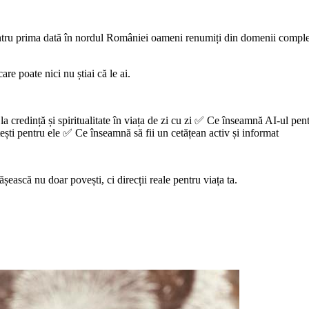
 prima dată în nordul României oameni renumiți din domenii complet dif
are poate nici nu știai că le ai.
a credință și spiritualitate în viața de zi cu zi ✅ Ce înseamnă AI-ul pentr
tești pentru ele ✅ Ce înseamnă să fii un cetățean activ și informat
șească nu doar povești, ci direcții reale pentru viața ta.