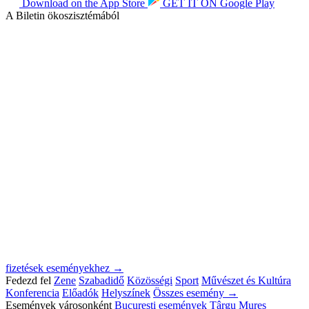
Download on the
App Store
GET IT ON
Google Play
A Biletin ökoszisztémából
fizetések eseményekhez →
Fedezd fel
Zene
Szabadidő
Közösségi
Sport
Művészet és Kultúra
Konferencia
Előadók
Helyszínek
Összes esemény →
Események városonként
București események
Târgu Mureș