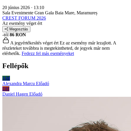
20 június 2026 · 13:10
Sala Evenimente Gran Gala
Baia Mare, Maramureș
CREST FORUM 2026
Az esemény véget ért
Megosztás
-tól
86 RON
A jegyértékesítés véget ért
Ez az esemény már lezajlott. A
részleteket továbbra is megtekintheted, de jegyek már nem
elérhetők.
Fedezz fel más eseményeket
Fellépők
AM
Alexandra Marcu
Előadó
DH
Daniel Hagen
Előadó