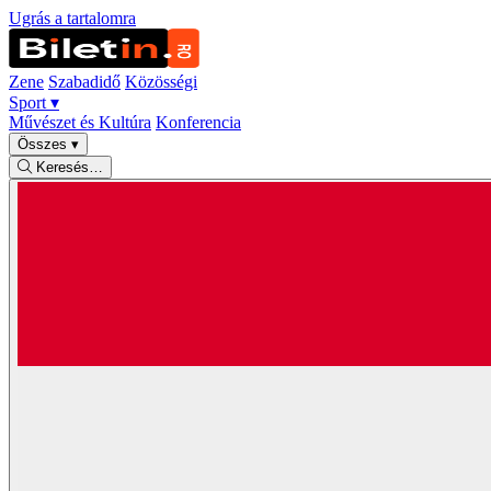
Ugrás a tartalomra
Zene
Szabadidő
Közösségi
Sport
▾
Művészet és Kultúra
Konferencia
Összes
▾
Keresés…