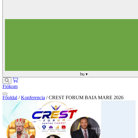
hu
▾
Fiókom
Főoldal
/
Konferencia
/
CREST FORUM BAIA MARE 2026