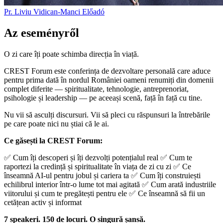
Pr. Liviu Vidican-Manci
Előadó
Az eseményről
O zi care îți poate schimba direcția în viață.
CREST Forum este conferința de dezvoltare personală care aduce
pentru prima dată în nordul României oameni renumiți din domenii
complet diferite — spiritualitate, tehnologie, antreprenoriat,
psihologie și leadership — pe aceeași scenă, față în față cu tine.
Nu vii să asculți discursuri. Vii să pleci cu răspunsuri la întrebările
pe care poate nici nu știai că le ai.
Ce găsești la CREST Forum:
✅ Cum îți descoperi și îți dezvolți potențialul real ✅ Cum te
raportezi la credință și spiritualitate în viața de zi cu zi ✅ Ce
înseamnă AI-ul pentru jobul și cariera ta ✅ Cum îți construiești
echilibrul interior într-o lume tot mai agitată ✅ Cum arată industriile
viitorului și cum te pregătești pentru ele ✅ Ce înseamnă să fii un
cetățean activ și informat
7 speakeri. 150 de locuri. O singură șansă.