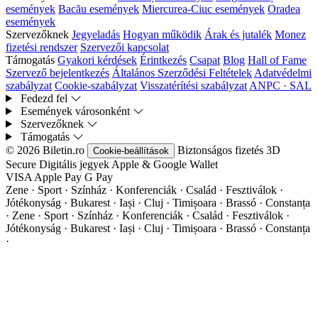
események
Bacău események
Miercurea-Ciuc események
Oradea
események
Szervezőknek
Jegyeladás
Hogyan működik
Árak és jutalék
Monez
fizetési rendszer
Szervezői kapcsolat
Támogatás
Gyakori kérdések
Érintkezés
Csapat
Blog
Hall of Fame
Szervező bejelentkezés
Általános Szerződési Feltételek
Adatvédelmi
szabályzat
Cookie-szabályzat
Visszatérítési szabályzat
ANPC · SAL
Fedezd fel
Események városonként
Szervezőknek
Támogatás
© 2026 Biletin.ro
Biztonságos fizetés
3D
Cookie-beállítások
Secure
Digitális jegyek
Apple & Google Wallet
VISA
Apple Pay
G
Pay
Zene · Sport · Színház · Konferenciák · Család · Fesztiválok ·
Jótékonyság · Bukarest · Iași · Cluj · Timișoara · Brassó · Constanța
·
Zene · Sport · Színház · Konferenciák · Család · Fesztiválok ·
Jótékonyság · Bukarest · Iași · Cluj · Timișoara · Brassó · Constanța
·