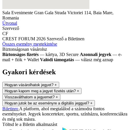
Sala Evenimente Gran Gala
Strada Victoriei 114, Baia Mare,
Romania
Útvonal
Szervező
CF
CREST FORUM 2026
Szervező a Biletinen
Összes esemény megtekintése
Biztonságosan vásárolsz
Biztonságos fizetés
— kártya, 3D Secure
Azonnali jegyek
— e-
mail + fiók + Wallet
Valódi támogatás
— válasz még aznap
Gyakori kérdések
Hogyan vásárolhatok jegyet?
+
Hogyan kapom meg a jegyet fizetés után?
+
Visszaválthatom a jegyemet?
+
Hogyan jutok be az eseményre a digitális jeggyel?
+
Biletin
ro
A platform, ahol megtalálod a számodra fontos
eseményeket. Jegyek koncertekre, sportra, színházra, konferenciákra
és még sok másra.
Töltsd le a Biletin alkalmazást