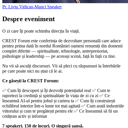
Pr. Liviu Vidican-Manci
Speaker
Despre eveniment
O zi care îți poate schimba direcția în viață.
CREST Forum este conferința de dezvoltare personală care aduce
pentru prima dată în nordul României oameni renumiți din domenii
complet diferite — spiritualitate, tehnologie, antreprenoriat,
psihologie și leadership — pe aceeași scenă, față în față cu tine.
Nu vii să asculți discursuri. Vii să pleci cu răspunsuri la întrebările
pe care poate nici nu știai că le ai.
Ce găsești la CREST Forum:
✅ Cum îți descoperi și îți dezvolți potențialul real ✅ Cum te
raportezi la credință și spiritualitate în viața de zi cu zi ✅ Ce
înseamnă AI-ul pentru jobul și cariera ta ✅ Cum îți construiești
echilibrul interior într-o lume tot mai agitată ✅ Cum arată industriile
viitorului și cum te pregătești pentru ele ✅ Ce înseamnă să fii un
cetățean activ și informat
7 speakeri. 150 de locuri. O singură șansă.