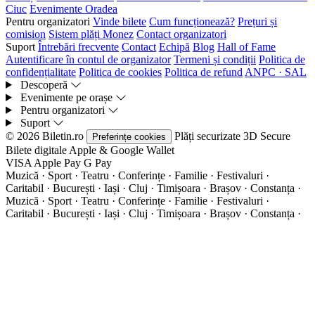
Ciuc
Evenimente Oradea
Pentru organizatori
Vinde bilete
Cum funcționează?
Prețuri și
comision
Sistem plăți Monez
Contact organizatori
Suport
Întrebări frecvente
Contact
Echipă
Blog
Hall of Fame
Autentificare în contul de organizator
Termeni și condiții
Politica de
confidențialitate
Politica de cookies
Politica de refund
ANPC · SAL
Descoperă
Evenimente pe orașe
Pentru organizatori
Suport
© 2026 Biletin.ro
Plăți securizate
3D Secure
Preferințe cookies
Bilete digitale
Apple & Google Wallet
VISA
Apple Pay
G
Pay
Muzică · Sport · Teatru · Conferințe · Familie · Festivaluri ·
Caritabil · București · Iași · Cluj · Timișoara · Brașov · Constanța ·
Muzică · Sport · Teatru · Conferințe · Familie · Festivaluri ·
Caritabil · București · Iași · Cluj · Timișoara · Brașov · Constanța ·