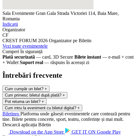
Sala Evenimente Gran Gala
Strada Victoriei 114, Baia Mare,
Romania
Indicații
Organizator
CF
CREST FORUM 2026
Organizator pe Biletin
Vezi toate evenimentele
Cumperi în siguranță
Plată securizată
— card, 3D Secure
Bilete instant
— e-mail + cont
+ Wallet
Suport real
— răspuns în aceeași zi
Întrebări frecvente
Cum cumpăr un bilet?
+
Cum primesc biletul după plată?
+
Pot returna un bilet?
+
Cum intru la eveniment cu biletul digital?
+
Biletin
ro
Platforma unde găsești evenimentele care contează pentru
tine. Bilete pentru concerte, sport, teatru, conferințe și mai mult.
Descarcă aplicația Biletin
Download on the
App Store
GET IT ON
Google Play