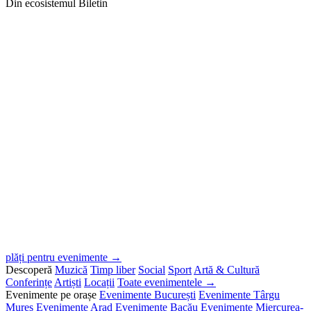
Din ecosistemul Biletin
plăți pentru evenimente →
Descoperă
Muzică
Timp liber
Social
Sport
Artă & Cultură
Conferințe
Artiști
Locații
Toate evenimentele →
Evenimente pe orașe
Evenimente București
Evenimente Târgu
Mureș
Evenimente Arad
Evenimente Bacău
Evenimente Miercurea-