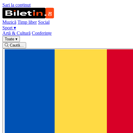
Sari la conținut
Muzică
Timp liber
Social
Sport
▾
Artă & Cultură
Conferințe
Toate
▾
Caută…