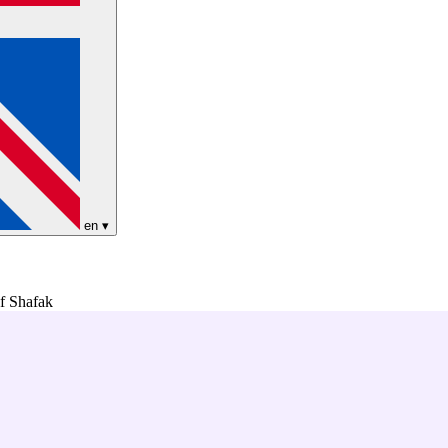
en
▾
if Shafak