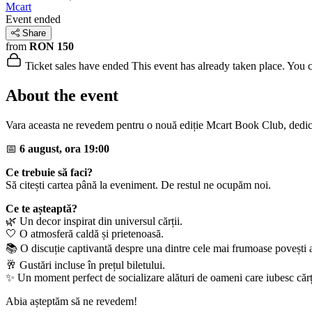
Mcart
Event ended
Share
from
RON 150
Ticket sales have ended
This event has already taken place. You can
About the event
Vara aceasta ne revedem pentru o nouă ediție Mcart Book Club, dedi
📅
6 august, ora 19:00
Ce trebuie să faci?
Să citești cartea până la eveniment. De restul ne ocupăm noi.
Ce te așteaptă?
🌿 Un decor inspirat din universul cărții.
🤍 O atmosferă caldă și prietenoasă.
📚 O discuție captivantă despre una dintre cele mai frumoase povești a
🥂 Gustări incluse în prețul biletului.
✨ Un moment perfect de socializare alături de oameni care iubesc cărț
Abia așteptăm să ne revedem!