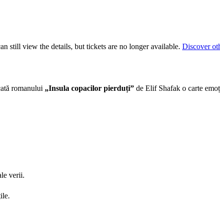
 still view the details, but tickets are no longer available.
Discover ot
cată romanului
„Insula copacilor pierduți”
de Elif Shafak o carte emoți
le verii.
ile.