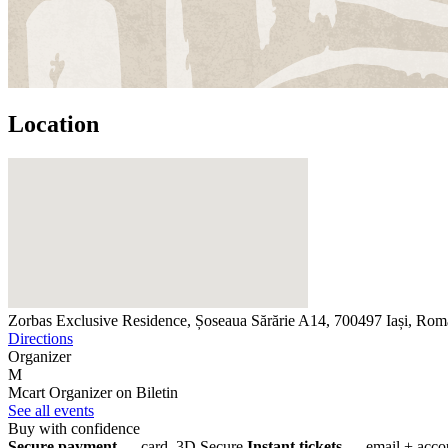
Location
Zorbas
Exclusive Residence, Șoseaua Sărărie A14, 700497 Iași, Rom
Directions
Organizer
M
Mcart
Organizer on Biletin
See all events
Buy with confidence
Secure payment
— card, 3D Secure
Instant tickets
— email + accou