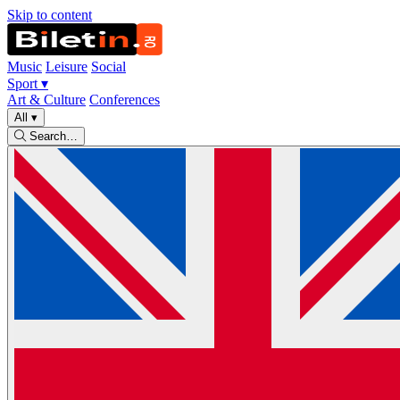
Skip to content
Music
Leisure
Social
Sport
▾
Art & Culture
Conferences
All
▾
Search…