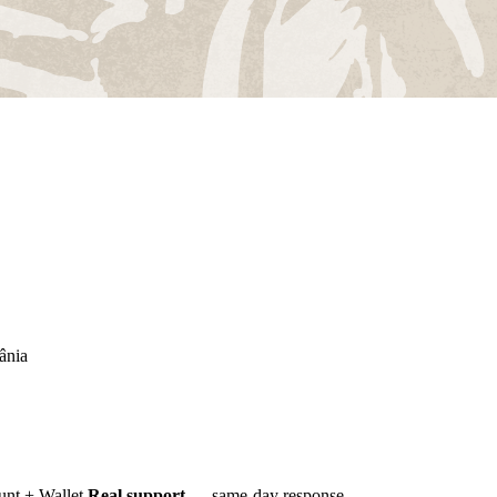
ânia
nt + Wallet
Real support
— same-day response