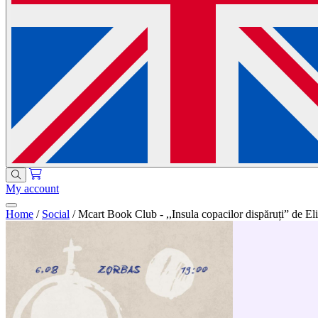
My account
Home
/
Social
/
Mcart Book Club - ,,Insula copacilor dispăruți” de El