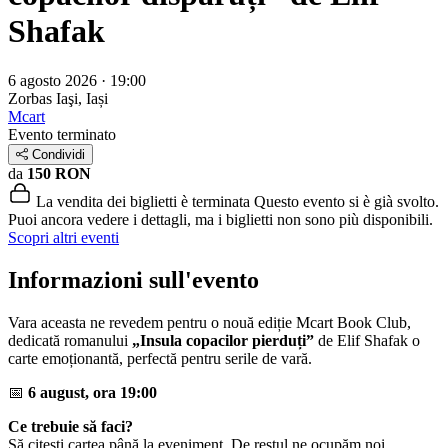
Shafak
6 agosto 2026 · 19:00
Zorbas
Iaşi, Iași
Mcart
Evento terminato
Condividi
da
150 RON
La vendita dei biglietti è terminata
Questo evento si è già svolto.
Puoi ancora vedere i dettagli, ma i biglietti non sono più disponibili.
Scopri altri eventi
Informazioni sull'evento
Vara aceasta ne revedem pentru o nouă ediție Mcart Book Club,
dedicată romanului
„Insula copacilor pierduți”
de Elif Shafak o
carte emoționantă, perfectă pentru serile de vară.
📅
6 august, ora 19:00
Ce trebuie să faci?
Să citești cartea până la eveniment. De restul ne ocupăm noi.