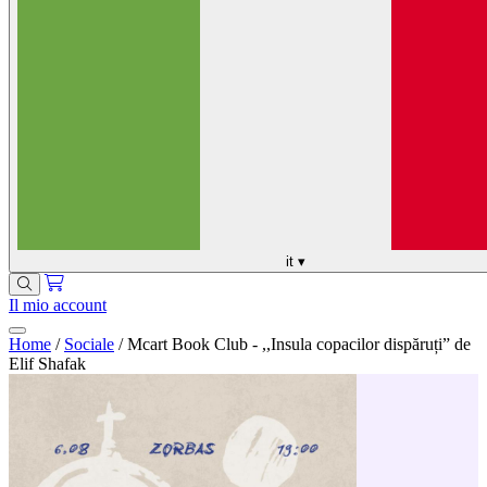
it
▾
Il mio account
Home
/
Sociale
/
Mcart Book Club - ,,Insula copacilor dispăruți” de
Elif Shafak