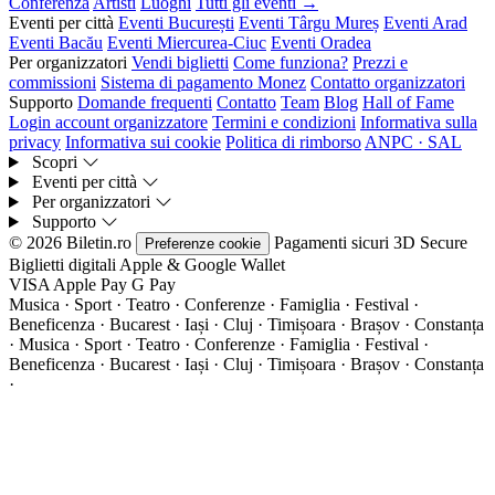
Conferenza
Artisti
Luoghi
Tutti gli eventi →
Eventi per città
Eventi București
Eventi Târgu Mureș
Eventi Arad
Eventi Bacău
Eventi Miercurea-Ciuc
Eventi Oradea
Per organizzatori
Vendi biglietti
Come funziona?
Prezzi e
commissioni
Sistema di pagamento Monez
Contatto organizzatori
Supporto
Domande frequenti
Contatto
Team
Blog
Hall of Fame
Login account organizzatore
Termini e condizioni
Informativa sulla
privacy
Informativa sui cookie
Politica di rimborso
ANPC · SAL
Scopri
Eventi per città
Per organizzatori
Supporto
© 2026 Biletin.ro
Pagamenti sicuri
3D Secure
Preferenze cookie
Biglietti digitali
Apple & Google Wallet
VISA
Apple Pay
G
Pay
Musica · Sport · Teatro · Conferenze · Famiglia · Festival ·
Beneficenza · Bucarest · Iași · Cluj · Timișoara · Brașov · Constanța
·
Musica · Sport · Teatro · Conferenze · Famiglia · Festival ·
Beneficenza · Bucarest · Iași · Cluj · Timișoara · Brașov · Constanța
·