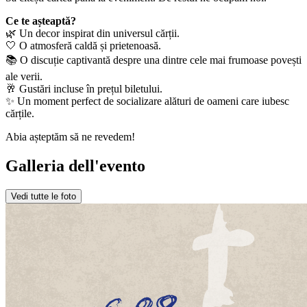
Ce te așteaptă?
🌿 Un decor inspirat din universul cărții.
🤍 O atmosferă caldă și prietenoasă.
📚 O discuție captivantă despre una dintre cele mai frumoase povești
ale verii.
🥂 Gustări incluse în prețul biletului.
✨ Un moment perfect de socializare alături de oameni care iubesc
cărțile.
Abia așteptăm să ne revedem!
Galleria dell'evento
Vedi tutte le foto