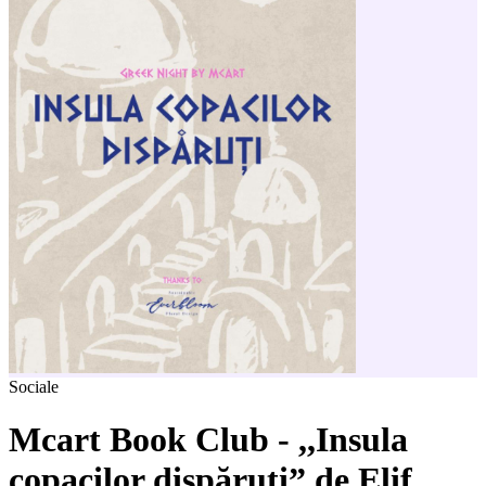
Sociale
Mcart Book Club - ,,Insula
copacilor dispăruți” de Elif