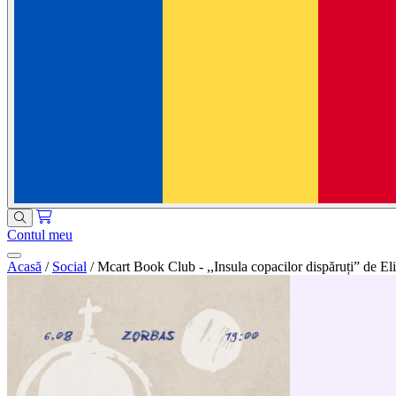
Contul meu
Acasă
/
Social
/
Mcart Book Club - ,,Insula copacilor dispăruți” de El