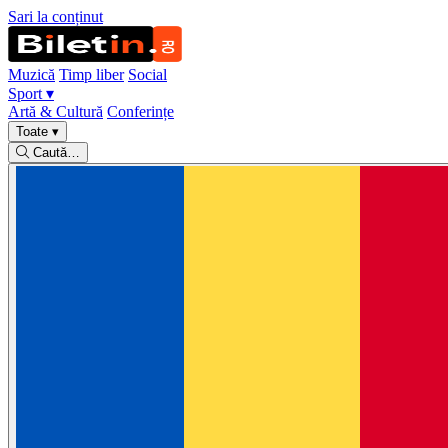
Sari la conținut
Muzică
Timp liber
Social
Sport
▾
Artă & Cultură
Conferințe
Toate
▾
Caută…