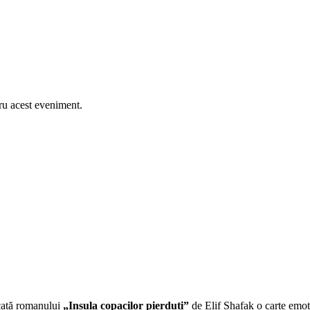
ru acest eveniment.
cată romanului
„Insula copacilor pierduți”
de Elif Shafak o carte emoți