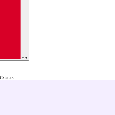
ro
▾
if Shafak