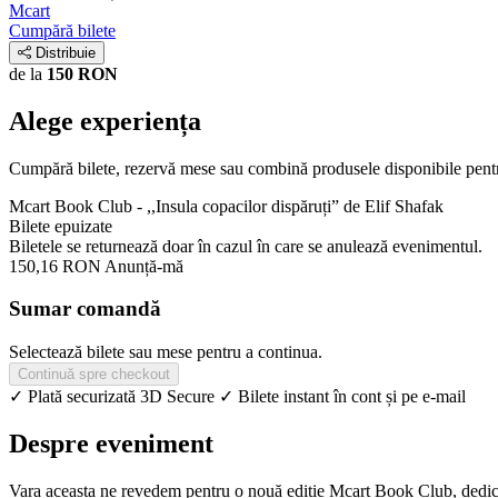
Mcart
Cumpără bilete
Distribuie
de la
150 RON
Alege experiența
Cumpără bilete, rezervă mese sau combină produsele disponibile pent
Mcart Book Club - ,,Insula copacilor dispăruți” de Elif Shafak
Bilete epuizate
Biletele se returnează doar în cazul în care se anulează evenimentul.
150,16 RON
Anunță-mă
Sumar comandă
Selectează bilete sau mese pentru a continua.
Continuă spre checkout
✓ Plată securizată 3D Secure
✓ Bilete instant în cont și pe e-mail
Despre eveniment
Vara aceasta ne revedem pentru o nouă ediție Mcart Book Club, dedi