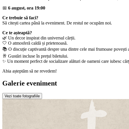
📅
6 august, ora 19:00
Ce trebuie să faci?
Să citești cartea până la eveniment. De restul ne ocupăm noi.
Ce te așteaptă?
🌿 Un decor inspirat din universul cărții.
🤍 O atmosferă caldă și prietenoasă.
📚 O discuție captivantă despre una dintre cele mai frumoase povești a
🥂 Gustări incluse în prețul biletului.
✨ Un moment perfect de socializare alături de oameni care iubesc cărț
Abia așteptăm să ne revedem!
Galerie eveniment
Vezi toate fotografiile