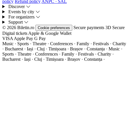
policy
Refund policy
ANPC · SAL
Discover
Events by city
For organizers
Support
© 2026 Biletin.ro
Secure payments
3D Secure
Cookie preferences
Digital tickets
Apple & Google Wallet
VISA
Apple Pay
G
Pay
Music · Sports · Theatre · Conferences · Family · Festivals · Charity
· Bucharest · Iași · Cluj · Timișoara · Brașov · Constanța ·
Music ·
Sports · Theatre · Conferences · Family · Festivals · Charity ·
Bucharest · Iași · Cluj · Timișoara · Brașov · Constanța ·