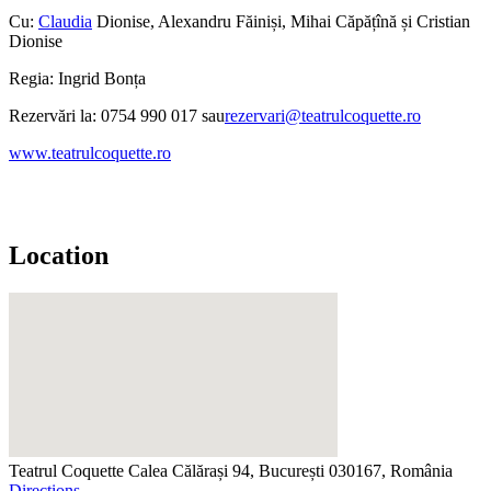
Cu:
Claudia
Dionise, Alexandru Făiniși, Mihai Căpățînă și Cristian
Dionise
Regia: Ingrid Bonța
Rezervări la: 0754 990 017 sau
rezervari@teatrulcoquette.ro
www.teatrulcoquette.ro
Location
Teatrul Coquette
Calea Călărași 94, București 030167, România
Directions