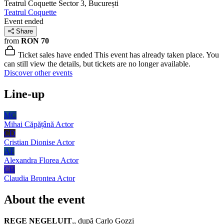
Teatrul Coquette
Sector 3, București
Teatrul Coquette
Event ended
Share
from
RON 70
Ticket sales have ended
This event has already taken place. You
can still view the details, but tickets are no longer available.
Discover other events
Line-up
MC
Mihai Căpățână
Actor
CD
Cristian Dionise
Actor
AF
Alexandra Florea
Actor
CB
Claudia Brontea
Actor
About the event
REGE NEGELUIT
,, după Carlo Gozzi