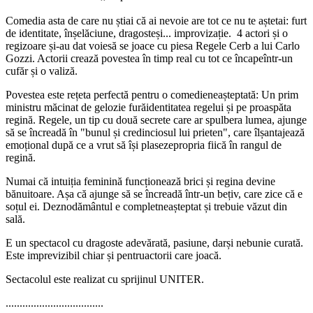
​Comedia asta de care nu știai că ai nevoie are tot ce nu te aștetai: furt
de identitate, înșelăciune, dragosteși... improvizație. 4 actori și o
regizoare și-au dat voiesă se joace cu piesa Regele Cerb a lui Carlo
Gozzi. Actorii crează povestea în timp real cu tot ce încapeîntr-un
cufăr și o valiză.
Povestea este rețeta perfectă pentru o comedieneașteptată: Un prim
ministru măcinat de gelozie furăidentitatea regelui și pe proaspăta
regină. Regele, un tip cu două secrete care ar spulbera lumea, ajunge
să se încreadă în "bunul și credinciosul lui prieten", care îlșantajează
emoțional după ce a vrut să își plasezepropria fiică în rangul de
regină.
Numai că intuiția feminină funcționează brici și regina devine
bănuitoare. Așa că ajunge să se încreadă într-un bețiv, care zice că e
soțul ei. Deznodământul e completneașteptat și trebuie văzut din
sală.
E un spectacol cu dragoste adevărată, pasiune, darși nebunie curată.
Este imprevizibil chiar și pentruactorii care joacă.
Sectacolul este realizat cu sprijinul UNITER.
...................................