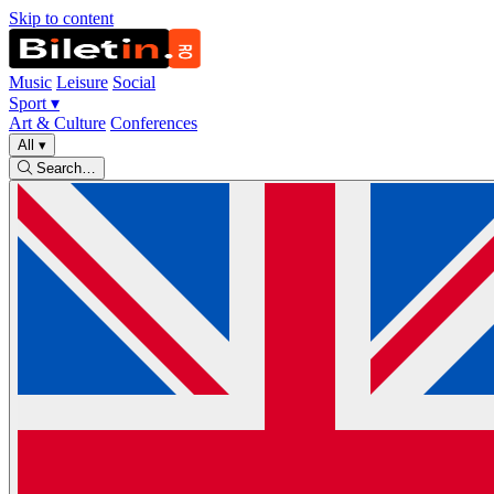
Skip to content
Music
Leisure
Social
Sport
▾
Art & Culture
Conferences
All
▾
Search…