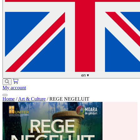
en
▾
My account
Home
/
Art & Culture
/
REGE NEGELUIT