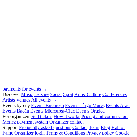
payments for events →
Discover
Music
Leisure
Social
Sport
Art & Culture
Conferences
Artists
Venues
All events →
Events by city
Events București
Events Târgu Mureș
Events Arad
Events Bacău
Events Miercurea-Ciuc
Events Oradea
For organizers
Sell tickets
How it works
Pricing and commission
Monez payment system
Organizer contact
Support
Frequently asked questions
Contact
Team
Blog
Hall of
Fame
Organizer login
Terms & Conditions
Privacy policy
Cookie