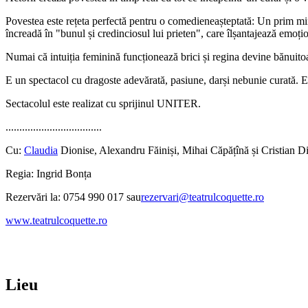
Povestea este rețeta perfectă pentru o comedieneașteptată: Un prim mini
încreadă în "bunul și credinciosul lui prieten", care îlșantajează emoți
Numai că intuiția feminină funcționează brici și regina devine bănuitoa
E un spectacol cu dragoste adevărată, pasiune, darși nebunie curată. Est
Sectacolul este realizat cu sprijinul UNITER.
...................................
Cu:
Claudia
Dionise, Alexandru Făiniși, Mihai Căpățînă și Cristian D
Regia: Ingrid Bonța
Rezervări la: 0754 990 017 sau
rezervari@teatrulcoquette.ro
www.teatrulcoquette.ro
Lieu