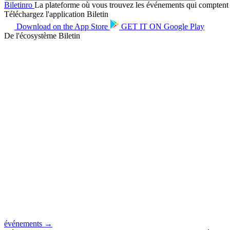
Biletin
ro
La plateforme où vous trouvez les événements qui comptent po
Téléchargez l'application Biletin
Download on the
App Store
GET IT ON
Google Play
De l'écosystème Biletin
événements →