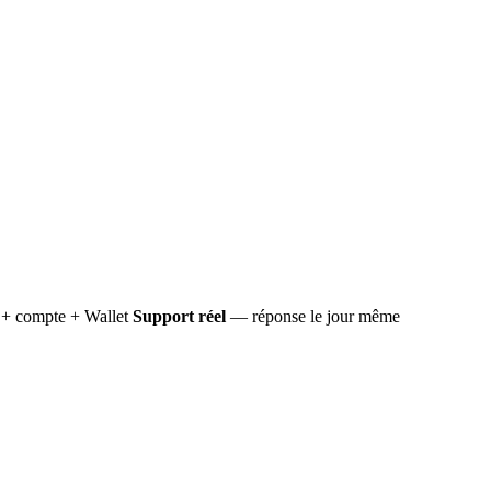
+ compte + Wallet
Support réel
— réponse le jour même