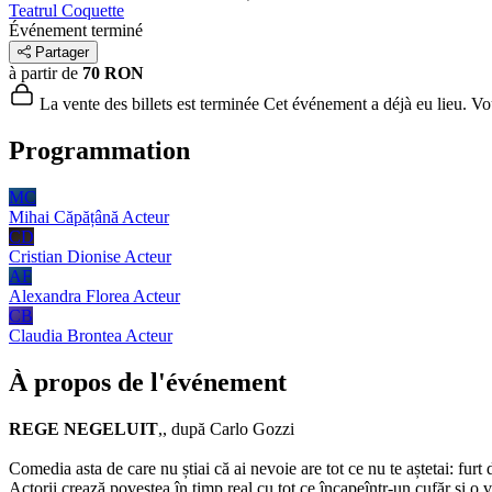
Teatrul Coquette
Événement terminé
Partager
à partir de
70 RON
La vente des billets est terminée
Cet événement a déjà eu lieu. Vous
Programmation
MC
Mihai Căpățână
Acteur
CD
Cristian Dionise
Acteur
AF
Alexandra Florea
Acteur
CB
Claudia Brontea
Acteur
À propos de l'événement
REGE NEGELUIT
,, după Carlo Gozzi
​Comedia asta de care nu știai că ai nevoie are tot ce nu te aștetai: fur
Actorii crează povestea în timp real cu tot ce încapeîntr-un cufăr și o 