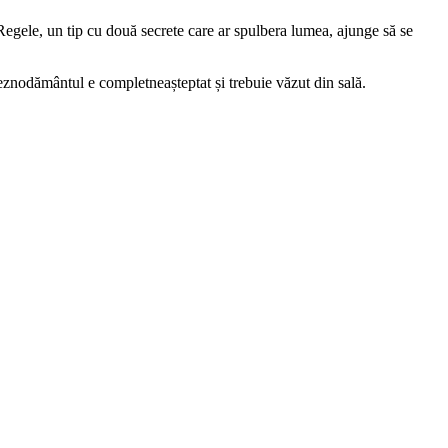
Regele, un tip cu două secrete care ar spulbera lumea, ajunge să se
Deznodământul e completneașteptat și trebuie văzut din sală.