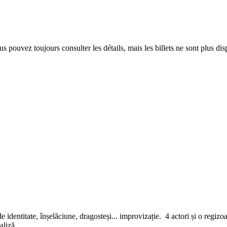
 pouvez toujours consulter les détails, mais les billets ne sont plus dis
t de identitate, înșelăciune, dragosteși... improvizație. 4 actori și o regi
valiză.