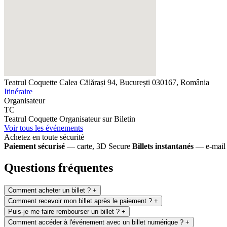
Teatrul Coquette
Calea Călărași 94, București 030167, România
Itinéraire
Organisateur
TC
Teatrul Coquette
Organisateur sur Biletin
Voir tous les événements
Achetez en toute sécurité
Paiement sécurisé
— carte, 3D Secure
Billets instantanés
— e-mail 
Questions fréquentes
Comment acheter un billet ?
+
Comment recevoir mon billet après le paiement ?
+
Puis-je me faire rembourser un billet ?
+
Comment accéder à l'événement avec un billet numérique ?
+