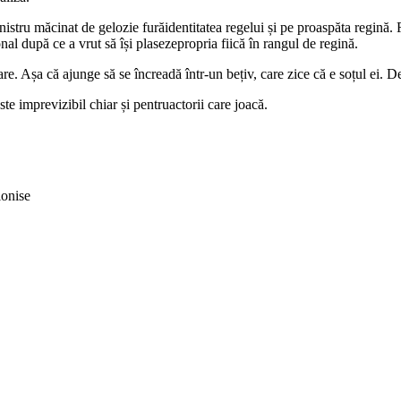
stru măcinat de gelozie furăidentitatea regelui și pe proaspăta regină. 
onal după ce a vrut să își plasezepropria fiică în rangul de regină.
re. Așa că ajunge să se încreadă într-un bețiv, care zice că e soțul ei. 
e imprevizibil chiar și pentruactorii care joacă.
ionise