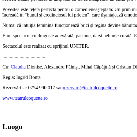
Povestea este rețeta perfectă pentru o comedieneașteptată: Un prim mini
încreadă în "bunul și credinciosul lui prieten", care îlșantajează emoți
Numai că intuiția feminină funcționează brici și regina devine bănuitoa
E un spectacol cu dragoste adevărată, pasiune, darși nebunie curată. Est
Sectacolul este realizat cu sprijinul UNITER.
...................................
Cu:
Claudia
Dionise, Alexandru Făiniși, Mihai Căpățînă și Cristian D
Regia: Ingrid Bonța
Rezervări la: 0754 990 017 sau
rezervari@teatrulcoquette.ro
www.teatrulcoquette.ro
Luogo