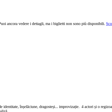
uoi ancora vedere i dettagli, ma i biglietti non sono più disponibili.
Scop
t de identitate, înșelăciune, dragosteși... improvizație. 4 actori și o regi
valiză.