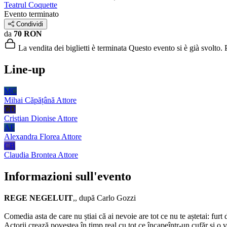
Teatrul Coquette
Evento terminato
Condividi
da
70 RON
La vendita dei biglietti è terminata
Questo evento si è già svolto. P
Line-up
MC
Mihai Căpățână
Attore
CD
Cristian Dionise
Attore
AF
Alexandra Florea
Attore
CB
Claudia Brontea
Attore
Informazioni sull'evento
REGE NEGELUIT
,, după Carlo Gozzi
​Comedia asta de care nu știai că ai nevoie are tot ce nu te aștetai: fur
Actorii crează povestea în timp real cu tot ce încapeîntr-un cufăr și o 