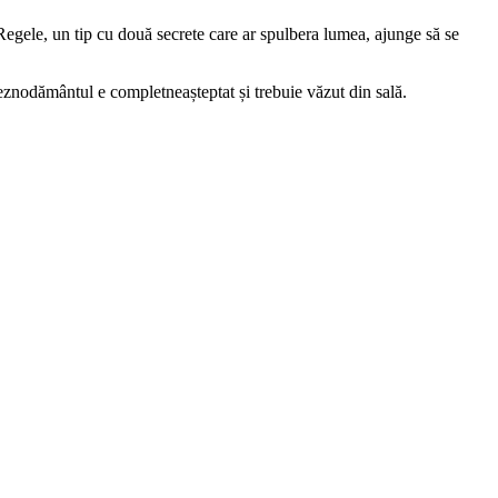
Regele, un tip cu două secrete care ar spulbera lumea, ajunge să se
Deznodământul e completneașteptat și trebuie văzut din sală.