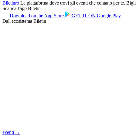
Biletin
ro
La piattaforma dove trovi gli eventi che contano per te. Bigliet
Scarica l'app Biletin
Download on the
App Store
GET IT ON
Google Play
Dall'ecosistema Biletin
eventi →