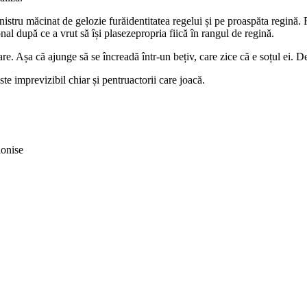
stru măcinat de gelozie furăidentitatea regelui și pe proaspăta regină. 
onal după ce a vrut să își plasezepropria fiică în rangul de regină.
re. Așa că ajunge să se încreadă într-un bețiv, care zice că e soțul ei. 
e imprevizibil chiar și pentruactorii care joacă.
ionise