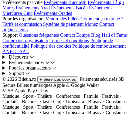
Événements par ville
Événements București
Événements Târgu
Mureș
Événements Arad
Événements Bacău
Événements
Miercurea-Ciuc
Événements Oradea
Pour les organisateurs
Vendre des billets
Comment ça marche ?
Tarifs et commission
Système de paiement Monez
Contact
organisateurs
Support
Questions fréquentes
Contact
Équipe
Blog
Hall of Fame
Connexion organisateur
Termes et conditions
Politique de
confidentialité
Politique des cookies
Politique de remboursement
ANPC · SAL
Découvrir
Événements par ville
Pour les organisateurs
Support
© 2026 Biletin.ro
Paiements sécurisés
3D
Préférences cookies
Secure
Billets numériques
Apple & Google Wallet
VISA
Apple Pay
G
Pay
Musique · Sport · Théâtre · Conférences · Famille · Festivals ·
Caritatif · Bucarest · Iași · Cluj · Timișoara · Brașov · Constanța ·
Musique · Sport · Théâtre · Conférences · Famille · Festivals ·
Caritatif · Bucarest · Iași · Cluj · Timișoara · Brașov · Constanța ·