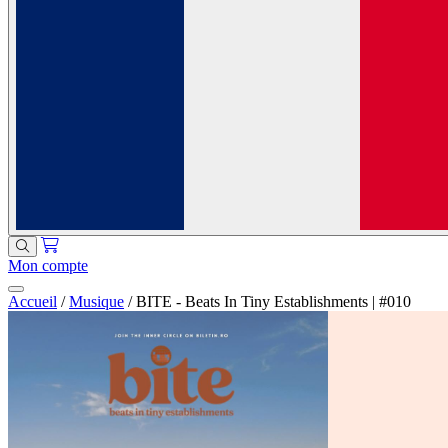
Mon compte
Accueil
/
Musique
/
BITE - Beats In Tiny Establishments | #010