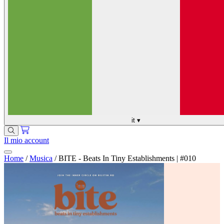
it
▾
Il mio account
Home
/
Musica
/
BITE - Beats In Tiny Establishments | #010