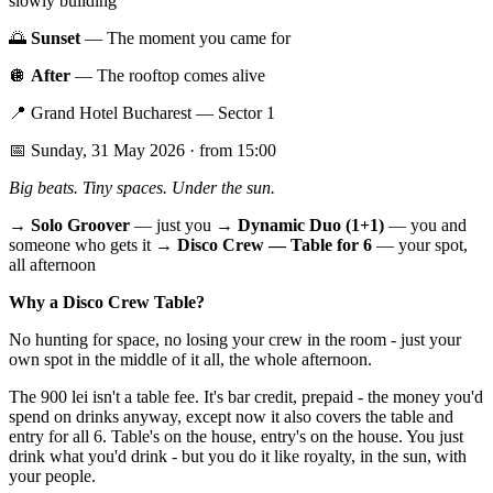
slowly building
🌅
Sunset
— The moment you came for
🪩
After
— The rooftop comes alive
📍 Grand Hotel Bucharest — Sector 1
📅 Sunday, 31 May 2026 · from 15:00
Big beats. Tiny spaces. Under the sun.
→
Solo Groover
— just you →
Dynamic Duo (1+1)
— you and
someone who gets it →
Disco Crew — Table for 6
— your spot,
all afternoon
Why a Disco Crew Table?
No hunting for space, no losing your crew in the room - just your
own spot in the middle of it all, the whole afternoon.
The 900 lei isn't a table fee. It's bar credit, prepaid - the money you'd
spend on drinks anyway, except now it also covers the table and
entry for all 6. Table's on the house, entry's on the house. You just
drink what you'd drink - but you do it like royalty, in the sun, with
your people.