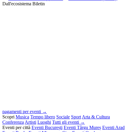
Dall'ecosistema Biletin
pagamenti per eventi →
Scopri
Musica
Tempo libero
Sociale
Sport
Arta & Cultura
Conferenza
Artisti
Luoghi
Tutti gli eventi →
Eventi per città
Eventi București
Eventi Târgu Mureș
Eventi Arad