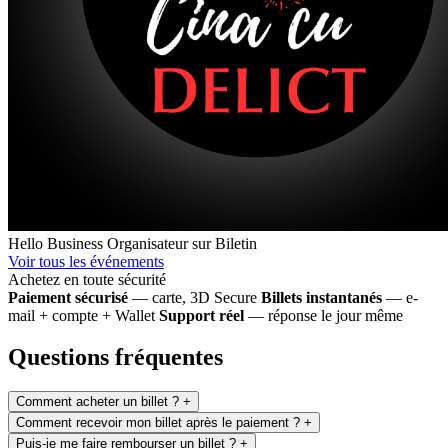
Hello Business
Organisateur sur Biletin
Voir tous les événements
Achetez en toute sécurité
Paiement sécurisé
— carte, 3D Secure
Billets instantanés
— e-
mail + compte + Wallet
Support réel
— réponse le jour même
Questions fréquentes
Comment acheter un billet ?
+
Comment recevoir mon billet après le paiement ?
+
Puis-je me faire rembourser un billet ?
+