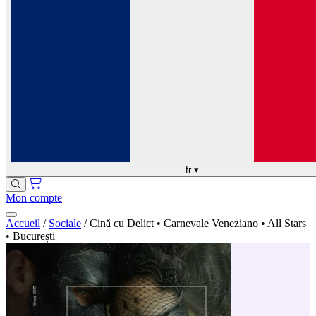
fr
▾
Mon compte
Accueil
/
Sociale
/
Cină cu Delict • Carnevale Veneziano • All Stars
• București