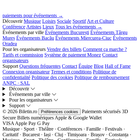
paiements pour événements →
Découvrir
Musique
Loisirs
Sociale
Sportif
Art et Culture
Conférence
Artistes
Lieux
Tous les événements →
Événements par ville
Événements București
Événements Târgu
Mureș
Événements Bacău
Événements Miercurea-Ciuc
Événements
Oradea
Pour les organisateurs
Vendre des billets
Comment ça marche ?
Tarifs et commission
Système de paiement Monez
Contact
organisateurs
Support
Questions fréquentes
Contact
Équipe
Blog
Hall of Fame
Connexion organisateur
Termes et conditions
Politique de
confidentialité
Politique des cookies
Politique de remboursement
ANPC · SAL
Découvrir
Événements par ville
Pour les organisateurs
Support
© 2026 Biletin.ro
Paiements sécurisés
3D
Préférences cookies
Secure
Billets numériques
Apple & Google Wallet
VISA
Apple Pay
G
Pay
Musique · Sport · Théâtre · Conférences · Famille · Festivals ·
Caritatif · Bucarest · Iași · Cluj · Timișoara · Brașov · Constanța ·