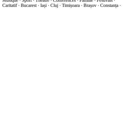
Musique · Sport · Théâtre · Conférences · Famille · Festivals ·
Caritatif · Bucarest · Iași · Cluj · Timișoara · Brașov · Constanța ·