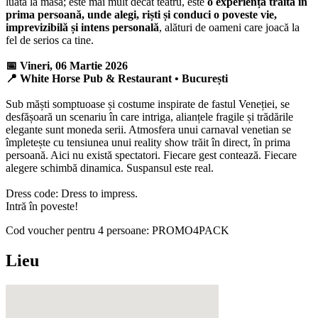
luată la masă; este mai mult decât teatru, este
o experiență trăită în
prima persoană, unde alegi, riști și conduci o poveste vie,
imprevizibilă și intens personală
, alături de oameni care joacă la
fel de serios ca tine.
📅 Vineri, 06 Martie 2026
📍 White Horse Pub & Restaurant • București
Sub măști somptuoase și costume inspirate de fastul Veneției, se
desfășoară un scenariu în care intriga, alianțele fragile și trădările
elegante sunt moneda serii. Atmosfera unui carnaval venetian se
împletește cu tensiunea unui reality show trăit în direct, în prima
persoană. Aici nu există spectatori. Fiecare gest contează. Fiecare
alegere schimbă dinamica. Suspansul este real.
Dress code: Dress to impress.
Intră în poveste!
Cod voucher pentru 4 persoane: PROMO4PACK
Lieu