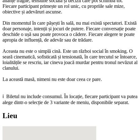
alianțe fragile, tensiune socială și decizii care pot schimba tot.
Fiecare participant primește un rol unic, cu propriile sale mize,
obiective și adevăruri ascunse.
Din momentul în care pășești în sală, nu mai există spectatori. Există
doar personaje, intenții și jocuri de putere. Fiecare conversație poate
deschide o ușă sau poate provoca o cădere. Fiecare alegere te poate
apropia de influență, de adevăr sau de trădare.
Aceasta nu este o simplă cină. Este un război social în smoking. O
seară cinematică, sofisticată și tensionată, în care trecutul se întoarce,
loialitățile se rescriu, iar cineva joacă murdar pentru tronul nevăzut al
clanului.
La această masă, nimeni nu este doar ceea ce pare.
ℹ️️ Biletul nu include consumul. În locație, fiecare participant va putea
alege dintr-o selecție de 3 variante de meniu, disponibile separat.
Lieu