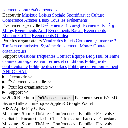
paiements pour événements →
Découvrir
Musique
Loisirs
Sociale
Sportif
Art et Culture
Conférence
Artistes
Lieux
Tous les événements →
Événements par ville
Événements București
Événements Târgu
Mureș
Événements Arad
Événements Bacău
Événements
Miercurea-Ciuc
Événements Oradea
Pour les organisateurs
Vendre des billets
Comment ça marche ?
Tarifs et commission
Système de paiement Monez
Contact
organisateurs
Support
Questions fréquentes
Contact
Équipe
Blog
Hall of Fame
Connexion organisateur
Termes et conditions
Politique de
confidentialité
Politique des cookies
Politique de remboursement
ANPC · SAL
Découvrir
Événements par ville
Pour les organisateurs
Support
© 2026 Biletin.ro
Paiements sécurisés
3D
Préférences cookies
Secure
Billets numériques
Apple & Google Wallet
VISA
Apple Pay
G
Pay
Musique · Sport · Théâtre · Conférences · Famille · Festivals ·
Caritatif · Bucarest · Iași · Cluj · Timișoara · Brașov · Constanța ·
Musique · Sport · Théâtre · Conférences · Famille · Festivals ·