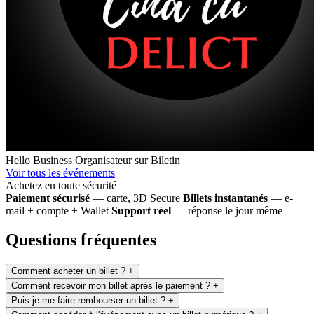
Hello Business
Organisateur sur Biletin
Voir tous les événements
Achetez en toute sécurité
Paiement sécurisé
— carte, 3D Secure
Billets instantanés
— e-
mail + compte + Wallet
Support réel
— réponse le jour même
Questions fréquentes
Comment acheter un billet ?
+
Comment recevoir mon billet après le paiement ?
+
Puis-je me faire rembourser un billet ?
+