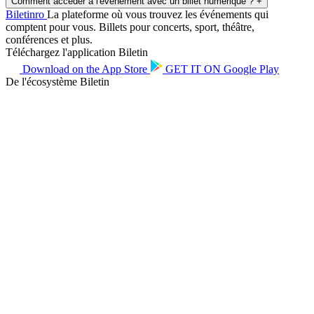
Comment accéder à l'événement avec un billet numérique ?
+
Biletin
ro
La plateforme où vous trouvez les événements qui
comptent pour vous. Billets pour concerts, sport, théâtre,
conférences et plus.
Téléchargez l'application Biletin
Download on the
App Store
GET IT ON
Google Play
De l'écosystème Biletin