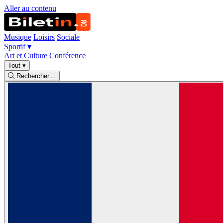
Aller au contenu
Musique
Loisirs
Sociale
Sportif
▾
Art et Culture
Conférence
Tout
▾
Rechercher…