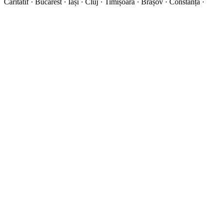
Caritatif · Bucarest · Iași · Cluj · Timișoara · Brașov · Constanța ·