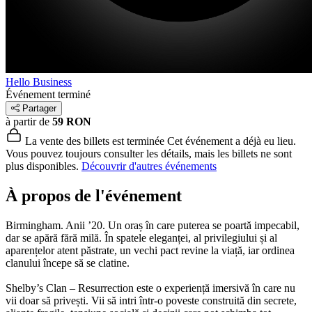
Hello Business
Événement terminé
Partager
à partir de
59 RON
La vente des billets est terminée
Cet événement a déjà eu lieu.
Vous pouvez toujours consulter les détails, mais les billets ne sont
plus disponibles.
Découvrir d'autres événements
À propos de l'événement
Birmingham. Anii ’20. Un oraș în care puterea se poartă impecabil,
dar se apără fără milă. În spatele eleganței, al privilegiului și al
aparențelor atent păstrate, un vechi pact revine la viață, iar ordinea
clanului începe să se clatine.
Shelby’s Clan – Resurrection este o experiență imersivă în care nu
vii doar să privești. Vii să intri într-o poveste construită din secrete,