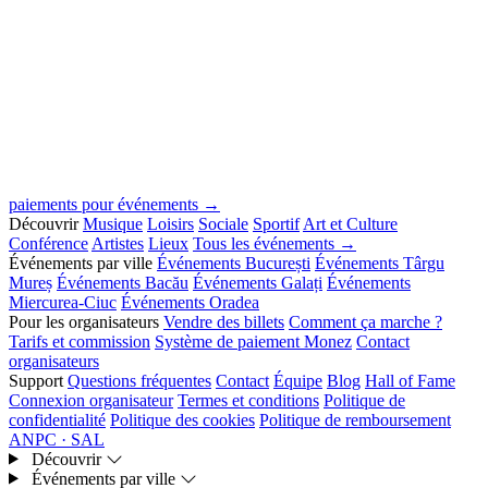
paiements pour événements →
Découvrir
Musique
Loisirs
Sociale
Sportif
Art et Culture
Conférence
Artistes
Lieux
Tous les événements →
Événements par ville
Événements București
Événements Târgu
Mureș
Événements Bacău
Événements Galați
Événements
Miercurea-Ciuc
Événements Oradea
Pour les organisateurs
Vendre des billets
Comment ça marche ?
Tarifs et commission
Système de paiement Monez
Contact
organisateurs
Support
Questions fréquentes
Contact
Équipe
Blog
Hall of Fame
Connexion organisateur
Termes et conditions
Politique de
confidentialité
Politique des cookies
Politique de remboursement
ANPC · SAL
Découvrir
Événements par ville