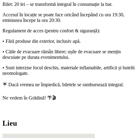
Bilet: 20 lei – se transformă integral în consumație la bar.
Accesul în locație se poate face oricând începând cu ora 19:30,
emisiunea începe la ora 20:30.
Regulament de acces (pentru confort & siguranță):
• Fără produse din exterior, inclusiv apă.
• Căile de evacuare rămân libere; ușile de evacuare se mențin
descuiate pe durata evenimentului.
• Sunt interzise focul deschis, materiale inflamabile, artificii și butelii
neomologate.
☔ Dacă vremea ne împiedică, biletele se rambursează integral.
Ne vedem în Grădină! 🌴🎬
Lieu