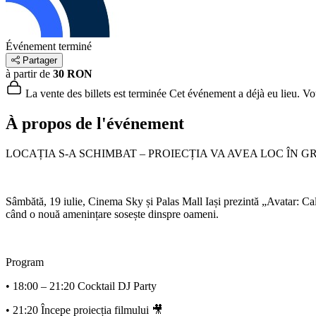
Événement terminé
Partager
à partir de
30 RON
La vente des billets est terminée
Cet événement a déjà eu lieu. Vous
À propos de l'événement
LOCAȚIA S-A SCHIMBAT – PROIECȚIA VA AVEA LOC ÎN G
Sâmbătă, 19 iulie, Cinema Sky și Palas Mall Iași prezintă „Avatar: Cale
când o nouă amenințare sosește dinspre oameni.
Program
• 18:00 – 21:20 Cocktail DJ Party
• 21:20 Începe proiecția filmului 🎥