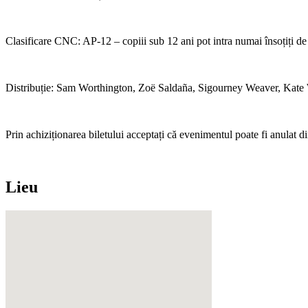
Clasificare CNC: AP-12 – copiii sub 12 ani pot intra numai însoțiți de
Distribuție: Sam Worthington, Zoë Saldaña, Sigourney Weaver, Kate
Prin achiziționarea biletului acceptați că evenimentul poate fi anulat d
Lieu