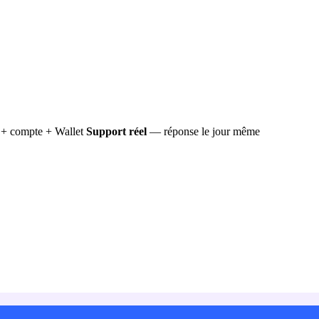
+ compte + Wallet
Support réel
— réponse le jour même