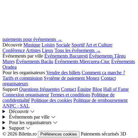
paiements pour événements →
Découvrir
Musique
Loisirs
Sociale
Sportif
Art et Culture
Conférence
Artistes
Lieux
Tous les événements →
Événements par ville
Événements București
Événements Târgu
Mureș
Événements Bacău
Événements Miercurea-Ciuc
Événements
Oradea
Pour les organisateurs
Vendre des billets
Comment ça marche ?
Tarifs et commission
Système de paiement Monez
Contact
organisateurs
Support
Questions fréquentes
Contact
Équipe
Blog
Hall of Fame
Connexion organisateur
Termes et conditions
Politique de
confidentialité
Politique des cookies
Politique de remboursement
ANPC · SAL
Découvrir
Événements par ville
Pour les organisateurs
Support
© 2026 Biletin.ro
Paiements sécurisés
3D
Préférences cookies