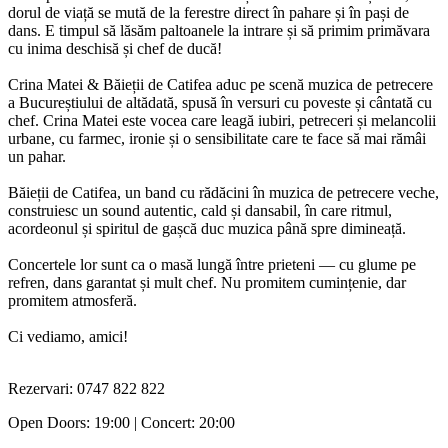
dorul de viață se mută de la ferestre direct în pahare și în pași de
dans. E timpul să lăsăm paltoanele la intrare și să primim primăvara
cu inima deschisă și chef de ducă!
Crina Matei & Băieții de Catifea aduc pe scenă muzica de petrecere
a Bucureștiului de altădată, spusă în versuri cu poveste și cântată cu
chef. Crina Matei este vocea care leagă iubiri, petreceri și melancolii
urbane, cu farmec, ironie și o sensibilitate care te face să mai rămâi
un pahar.
Băieții de Catifea, un band cu rădăcini în muzica de petrecere veche,
construiesc un sound autentic, cald și dansabil, în care ritmul,
acordeonul și spiritul de gașcă duc muzica până spre dimineață.
Concertele lor sunt ca o masă lungă între prieteni — cu glume pe
refren, dans garantat și mult chef. Nu promitem cumințenie, dar
promitem atmosferă.
Ci vediamo, amici!
Rezervari: 0747 822 822
Open Doors: 19:00 | Concert: 20:00